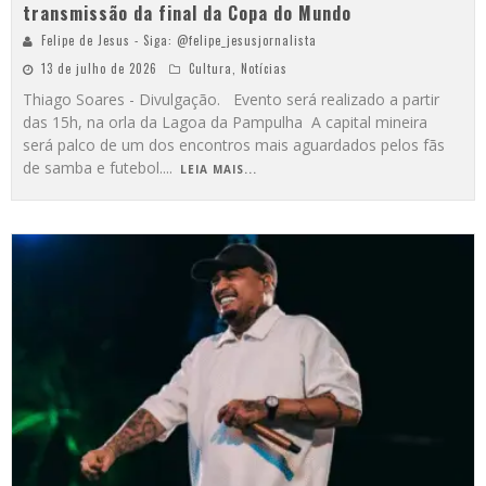
transmissão da final da Copa do Mundo
Felipe de Jesus - Siga: @felipe_jesusjornalista
13 de julho de 2026
Cultura
,
Notícias
Thiago Soares - Divulgação. Evento será realizado a partir
das 15h, na orla da Lagoa da Pampulha A capital mineira
será palco de um dos encontros mais aguardados pelos fãs
de samba e futebol.
...
LEIA MAIS...