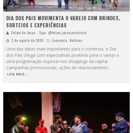
DIA DOS PAIS MOVIMENTA O VAREJO COM BRINDES,
SORTEIOS E EXPERIÊNCIAS
Felipe de Jesus - Siga: @felipe_jesusjornalista
3 de agosto de 2026
Economia
,
Notícias
Uma das datas mais importantes para o comércio, o Dia
dos Pais chega com expectativas positivas para o varejo e
uma programação especial nos shoppings da capital.
Campanhas promocionais, ações de relacionamento
...
LEIA MAIS...