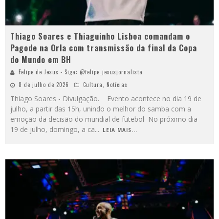
Thiago Soares e Thiaguinho Lisboa comandam o
Pagode na Orla com transmissão da final da Copa
do Mundo em BH
Felipe de Jesus - Siga: @felipe_jesusjornalista
8 de julho de 2026
Cultura
,
Notícias
Thiago Soares - Divulgação. Evento acontece no dia 19 de
julho, a partir das 15h, unindo o melhor do samba com a
emoção da decisão do mundial de futebol No próximo dia
19 de julho, domingo, a ca
...
LEIA MAIS...