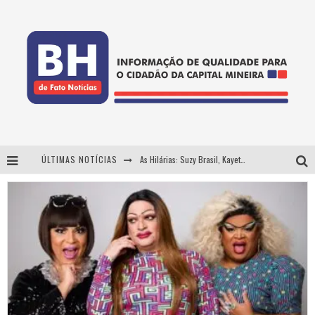
ÚLTIMAS NOTÍCIAS
Projeta Cultura abre inscrições gratuitas em Conselheiro Lafaiete para oficinas de elaboração de projetos culturais e inteligência artificial
Usecorp consolida a 'economia do uso' no B2B brasileiro, vira S.A. e impulsiona expansão com novo fundo estruturado
Hot Wheels Monster Trucks Live™ confirma Belo Horizonte na turnê América do Sul 2027
As Hilárias: Suzy Brasil, Kayete e Karoline Absinto retornam a Belo Horizonte para apresentação única no Teatro Sesiminas