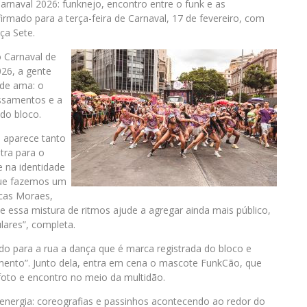
arnaval 2026: funknejo, encontro entre o funk e as
firmado para a terça-feira de Carnaval, 17 de fevereiro, com
ça Sete.
o Carnaval de
26, a gente
ade ama: o
essamentos e a
do bloco.
a aparece tanto
tra para o
e na identidade
 que fazemos um
ucas Moraes,
ue essa mistura de ritmos ajude a agregar ainda mais público,
lares”, completa.
ndo para a rua a dança que é marca registrada do bloco e
mento”. Junto dela, entra em cena o mascote FunkCão, que
oto e encontro no meio da multidão.
a energia: coreografias e passinhos acontecendo ao redor do