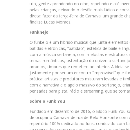
trio, gente aprendendo no olho, repetindo e até inv
pelas crianças, deixando o desfile mais lúdico e conv
direta: fazer da terça-feira de Carnaval um grande c
finaliza Lucas Moraes.
Funknejo
O funkejo é um híbrido musical que junta elementos
batidas eletrônicas, “batidão”, estética de baile e li
com a música sertaneja, com melodias e estruturas 
temas românticos, ostentação do universo sertanejo
arranjos, timbres que remetem ao interior. A ideia se
justamente por ser um encontro “improvável” que fu
prática: artistas e produtores misturam levadas e tim
com a narrativa e o apelo massivo do sertanejo, cria
pensadas para pista, rádio e streaming, que se torna
Sobre o Funk You
Fundado em dezembro de 2016, o Bloco Funk You su
de ocupar o Carnaval de rua de Belo Horizonte com
repertório 100% dedicado ao funk, conduzido com ba
se consolidou como um dos nomes mais reconhecido