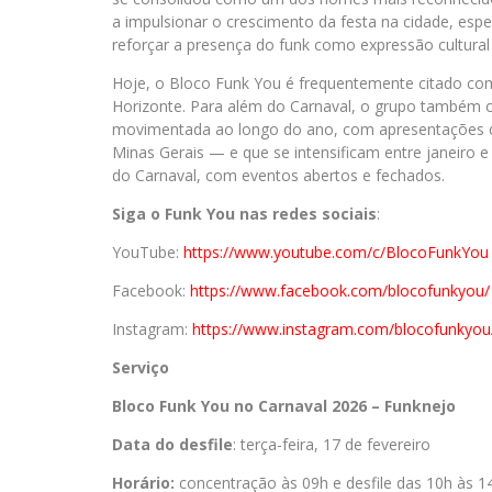
a impulsionar o crescimento da festa na cidade, espe
reforçar a presença do funk como expressão cultural 
Hoje, o Bloco Funk You é frequentemente citado co
Horizonte. Para além do Carnaval, o grupo também 
movimentada ao longo do ano, com apresentações q
Minas Gerais — e que se intensificam entre janeiro
do Carnaval, com eventos abertos e fechados.
Siga o Funk You nas redes sociais
:
YouTube:
https://www.youtube.
com/c/BlocoFunkYou
Facebook:
https://www.
facebook.com/blocofunkyou/
Instagram:
https://www.
instagram.com/blocofunkyou
Serviço
Bloco Funk You no Carnaval 2026 – Funknejo
Data do desfile
: terça-feira, 17 de fevereiro
Horário:
concentração às 09h e desfile das 10h às 1