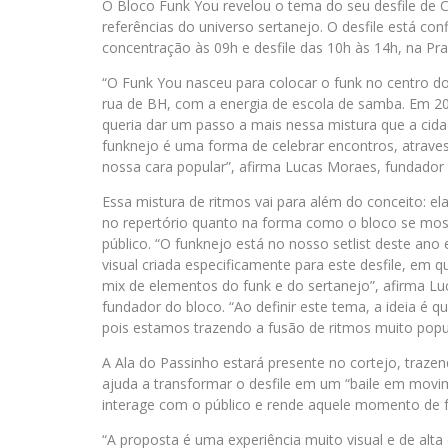
O Bloco Funk You revelou o tema do seu desfile de C
referências do universo sertanejo. O desfile está con
concentração às 09h e desfile das 10h às 14h, na Pra
“O Funk You nasceu para colocar o funk no centro d
rua de BH, com a energia de escola de samba. Em 20
queria dar um passo a mais nessa mistura que a cid
funknejo é uma forma de celebrar encontros, atrav
nossa cara popular”, afirma Lucas Moraes, fundador 
Essa mistura de ritmos vai para além do conceito: el
no repertório quanto na forma como o bloco se mos
público. “O funknejo está no nosso setlist deste ano 
visual criada especificamente para este desfile, em
mix de elementos do funk e do sertanejo”, afirma L
fundador do bloco. “Ao definir este tema, a ideia é q
pois estamos trazendo a fusão de ritmos muito popu
A Ala do Passinho estará presente no cortejo, traze
ajuda a transformar o desfile em um “baile em movi
interage com o público e rende aquele momento de f
“A proposta é uma experiência muito visual e de alt