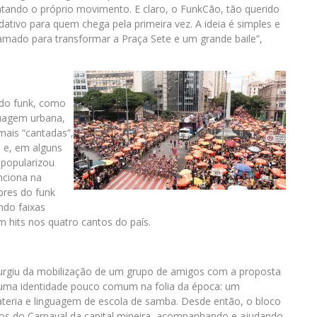
entando o próprio movimento. E claro, o FunkCão, tão querido
idativo para quem chega pela primeira vez. A ideia é simples e
hamado para transformar a Praça Sete e um grande baile”,
 do funk, como
nguagem urbana,
mais “cantadas”,
 e, em alguns
 popularizou
nciona na
bres do funk
ndo faixas
m hits nos quatro cantos do país.
rgiu da mobilização de um grupo de amigos com a proposta
 uma identidade pouco comum na folia da época: um
teria e linguagem de escola de samba. Desde então, o bloco
s do Carnaval da capital mineira, acompanhando e ajudando