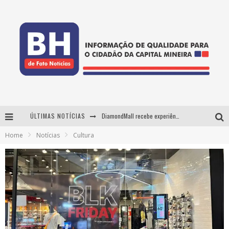
ÚLTIMAS NOTÍCIAS
DiamondMall recebe experiência imersiva que recria o Coliseu e a grandiosidade da Roma Antiga
Home
Notícias
Cultura
Milton Guedes, o "músico dos músicos", apresenta show da turnê "Milton Canta Lulu" em BH
29ª edição do Festival Cultura e Gastronomia de Tiradentes ocupa a cidade entre 21 e 30 de agosto, com o tema Minas Lusitânia
De BH para o mundo: conheça a stylist mineira por trás de turnês e campanhas globais