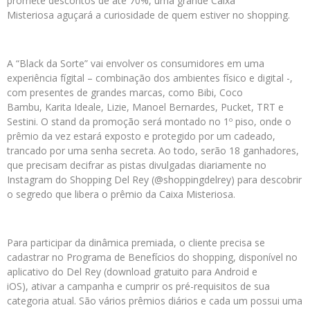
promete descontos de até 70%, uma grande Caixa
Misteriosa aguçará a curiosidade de quem estiver no shopping.
A “Black da Sorte” vai envolver os consumidores em uma
experiência fígital – combinação dos ambientes físico e digital -,
com presentes de grandes marcas, como Bibi, Coco
Bambu, Karita Ideale, Lizie, Manoel Bernardes, Pucket, TRT e
Sestini. O stand da promoção será montado no 1º piso, onde o
prêmio da vez estará exposto e protegido por um cadeado,
trancado por uma senha secreta. Ao todo, serão 18 ganhadores,
que precisam decifrar as pistas divulgadas diariamente no
Instagram do Shopping Del Rey (@shoppingdelrey) para descobrir
o segredo que libera o prêmio da Caixa Misteriosa.
Para participar da dinâmica premiada, o cliente precisa se
cadastrar no Programa de Benefícios do shopping, disponível no
aplicativo do Del Rey (download gratuito para Android e
iOS), ativar a campanha e cumprir os pré-requisitos de sua
categoria atual. São vários prêmios diários e cada um possui uma