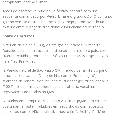
completam Ícaro & Gilmar.
Antes do espetáculo principal, o festival contará com um
esquenta comandado por Pedro Lima e o grupo CDB. O conjunto
goiano vem se destacando pelo “pagonejo”, promovendo uma
mistura entre o pagode tradicional e influências do sertanejo.
Sobre os artistas
Naturais de Goiânia (GO), os amigos de infância Humberto &
Ronaldo acumulam sucessos estourados em todo o país, como
“Mente Poluída”, “Romance”, “Só Vou Beber Mais Hoje” e “Não
Fala Não Pra Mim”.
Já Panda, natural de São Paulo (SP), herdou da família do pai o
amor pelo sertanejo. Dono de hits como “Eu te seguro”,
“Calcinha de renda”, “Má Influência”, “Desapego”, “Baqueado” e
“1004”, ele reafirma sua identidade e potência vocal nas
regravações de modas antigas.
Nascidos em Periquito (MG), Ícaro & Gilmar jogam em casa e
costumam arrastar multidões em seus shows com sucessos
absolutos como “Não desfinaliza nosso fim”, “Voltável”, “M de