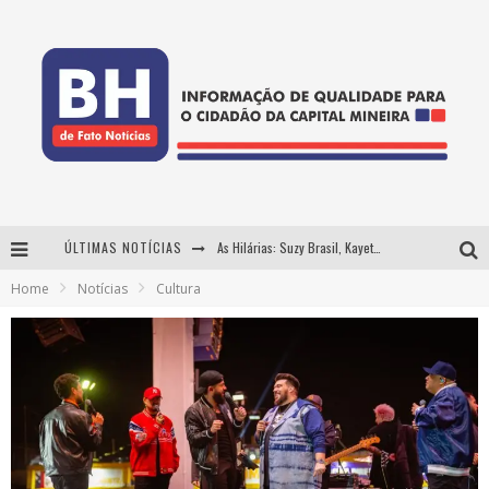
ÚLTIMAS NOTÍCIAS
As Hilárias: Suzy Brasil, Kayete e Karoline Absinto retornam a Belo Horizonte para apresentação única no Teatro Sesiminas
Home
Notícias
Cultura
Projeta Cultura abre inscrições gratuitas em Conselheiro Lafaiete para oficinas de elaboração de projetos culturais e inteligência artificial
Usecorp consolida a 'economia do uso' no B2B brasileiro, vira S.A. e impulsiona expansão com novo fundo estruturado
Hot Wheels Monster Trucks Live™ confirma Belo Horizonte na turnê América do Sul 2027