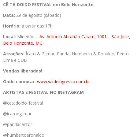
CÊ TÁ DOIDO FESTIVAL em Belo Horizonte
Data:
29 de agosto (sábado)
Horário:
a partir das 17h
Local:
Mineirão –
Av. Ant
ô
nio Abrah
ã
o Caram, 1001 – S
ã
o Jos
é
,
Belo Horizonte, MG
Atrações:
Ícaro & Gilmar, Panda, Humberto & Ronaldo, Pedro
Lima e CDB
Vendas liberadas!
Onde comprar:
www.vaideingresso.com.br
ARTISTAS E FESTIVAL NO INSTAGRAM
@cetadoido_festival
@icaroegilmar
@pandacantor
@humbertoeronaldo