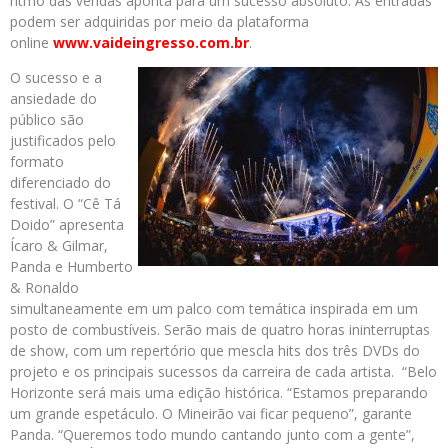
ritmo das vendas aponta para um sucesso absoluto. As entradas
podem ser adquiridas por meio da plataforma
online
www.vaideingresso.com.br
.
O sucesso e a
ansiedade do
público são
justificados pelo
formato
diferenciado do
festival. O “Cê Tá
Doido” apresenta
Ícaro & Gilmar,
Panda e Humberto
& Ronaldo
simultaneamente em um palco com temática inspirada em um
posto de combustíveis. Serão mais de quatro horas ininterruptas
de show, com um repertório que mescla hits dos três DVDs do
projeto e os principais sucessos da carreira de cada artista. “Belo
Horizonte será mais uma edição histórica. “Estamos preparando
um grande espetáculo. O Mineirão vai ficar pequeno”, garante
Panda. “Queremos todo mundo cantando junto com a gente”,