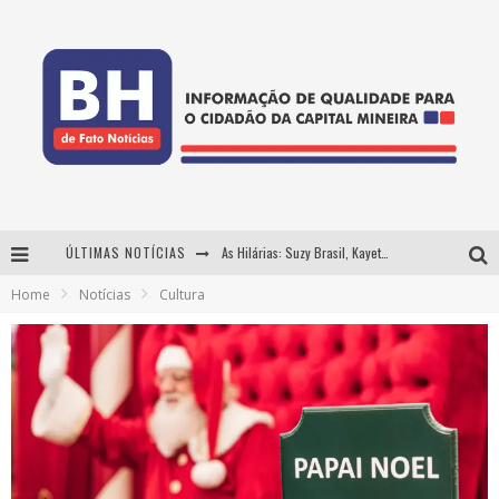
ÚLTIMAS NOTÍCIAS
As Hilárias: Suzy Brasil, Kayete e Karoline Absinto retornam a Belo Horizonte para apresentação única no Teatro Sesiminas
Home
Notícias
Cultura
Projeta Cultura abre inscrições gratuitas em Conselheiro Lafaiete para oficinas de elaboração de projetos culturais e inteligência artificial
Usecorp consolida a 'economia do uso' no B2B brasileiro, vira S.A. e impulsiona expansão com novo fundo estruturado
Hot Wheels Monster Trucks Live™ confirma Belo Horizonte na turnê América do Sul 2027