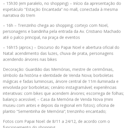
– 15h30 (em paralelo, no shopping) – Início da apresentação do
espetáculo “Estação Encantada” no mall, conectada à mesma
narrativa do trem
– 16h – Trenzinho chega ao shopping; cortejo com Noel,
personagens e bandinha pela entrada da Av. Cristiano Machado
até o palco principal, na praça de eventos
– 16h15 (aprox.) – Discurso do Papai Noel e abertura oficial do
Natal: acendimento das luzes, chuva de prata, personagens
acendendo árvores nas bikes
Decoração: Guardião das Memórias, mestre de cerimônias,
símbolo da história e identidade de Venda Nova; borboletas
mágicas e fadas luminosas, árvore central de 11m iluminada e
envolvida por borboletas; cenário instagramável; experiências
interativas: com bikes que acendem árvores; escorrega de folhas;
balanço acessível; – Casa da Memória de Venda Nova (mini
museu com antes e depois da regional em fotos); oficina de
plantio “Sementinha de Memória”; trenzinho encantado;
Fotos com Papai Noel: de 8/11 a 24/12, de acordo com o
funcionamento do shopping