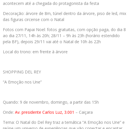
acontecem até a chegada do protagonista da festa
Decoração: árvore de 8m, túnel dentro da árvore, piso de led, mix
das figuras circense com o Natal
Fotos com Papai Noel: fotos gratuitas, com opção paga, do dia 8
ao dia 27/11, 14h às 20h; 28/11 – 9h às 23h (horário estendido
pela BF), depois 29/11 vai até o Natal de 10h às 22h
Local do trono: em frente à árvore
SHOPPING DEL REY
“A Emoção nos Une”
Quando: 9 de novembro, domingo, a partir das 15h
Onde:
Av. presidente Carlos Luz, 3.001
– Caiçara
Tema: O Natal do Del Rey traz a temática “A Emoção nos Une” e
reúne um universo de experiências que vão conectar e encantar