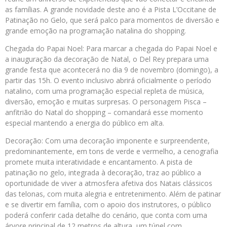
as famílias. A grande novidade deste ano é a Pista L’Occitane de
Patinação no Gelo, que será palco para momentos de diversão e
grande emoção na programação natalina do shopping.
Chegada do Papai Noel: Para marcar a chegada do Papai Noel e
a inauguração da decoração de Natal, o Del Rey prepara uma
grande festa que acontecerá no dia 9 de novembro (domingo), a
partir das 15h. O evento inclusivo abrirá oficialmente o período
natalino, com uma programação especial repleta de música,
diversão, emoção e muitas surpresas. O personagem Pisca –
anfitrião do Natal do shopping – comandará esse momento
especial mantendo a energia do público em alta.
Decoração: Com uma decoração imponente e surpreendente,
predominantemente, em tons de verde e vermelho, a cenografia
promete muita interatividade e encantamento. A pista de
patinação no gelo, integrada à decoração, traz ao público a
oportunidade de viver a atmosfera afetiva dos Natais clássicos
das telonas, com muita alegria e entretenimento. Além de patinar
e se divertir em família, com o apoio dos instrutores, o público
poderá conferir cada detalhe do cenário, que conta com uma
árvore principal de 12 metros de altura, um túnel com