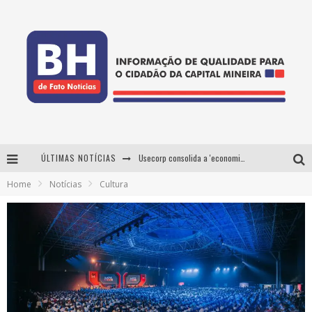
ÚLTIMAS NOTÍCIAS
Usecorp consolida a 'economia do uso' no B2B brasileiro, vira S.A. e impulsiona expansão com novo fundo estruturado
Home
Notícias
Cultura
Esplanada fica pequena e CÊ TÁ DOIDO FESTIVAL anuncia mudança para o gramado do Mineirão
De BH para o mundo: conheça a stylist mineira por trás de turnês e campanhas globais
Projeta Cultura abre inscrições gratuitas em Conselheiro Lafaiete para oficinas de elaboração de projetos culturais e inteligência artificial