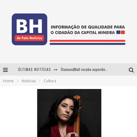
ÚLTIMAS NOTÍCIAS
DiamondMall recebe experiência imersiva que recria o Coliseu e a grandiosidade da Roma Antiga
Home
Notícias
Cultura
Milton Guedes, o "músico dos músicos", apresenta show da turnê "Milton Canta Lulu" em BH
29ª edição do Festival Cultura e Gastronomia de Tiradentes ocupa a cidade entre 21 e 30 de agosto, com o tema Minas Lusitânia
De BH para o mundo: conheça a stylist mineira por trás de turnês e campanhas globais