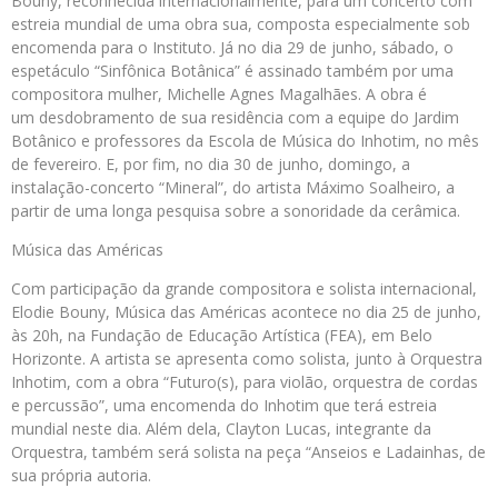
Bouny, reconhecida internacionalmente, para um concerto com
estreia mundial de uma obra sua, composta especialmente sob
encomenda para o Instituto. Já no dia 29 de junho, sábado, o
espetáculo “Sinfônica Botânica” é assinado também por uma
compositora mulher, Michelle Agnes Magalhães. A obra é
um desdobramento de sua residência com a equipe do Jardim
Botânico e professores da Escola de Música do Inhotim, no mês
de fevereiro. E, por fim, no dia 30 de junho, domingo, a
instalação-concerto “Mineral”, do artista Máximo Soalheiro, a
partir de uma longa pesquisa sobre a sonoridade da cerâmica.
Música das Américas
Com participação da grande compositora e solista internacional,
Elodie Bouny, Música das Américas acontece no dia 25 de junho,
às 20h, na Fundação de Educação Artística (FEA), em Belo
Horizonte. A artista se apresenta como solista, junto à Orquestra
Inhotim, com a obra “Futuro(s), para violão, orquestra de cordas
e percussão”, uma encomenda do Inhotim que terá estreia
mundial neste dia. Além dela, Clayton Lucas, integrante da
Orquestra, também será solista na peça “Anseios e Ladainhas, de
sua própria autoria.