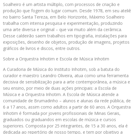
Soalheiro é um artista múltiplo, com processos de criação e
produção que fogem do lugar comum. Desde 1978, em seu ateliê
no bairro Santa Tereza, em Belo Horizonte, Máximo Soalheiro
trabalha com intensa pesquisa e experimentação, produzindo
uma arte diversa e original – que vai muito além da cerâmica.
Desse caldeirão saem trabalhos em tipografia, instalações para
exposições, desenho de objetos, produção de imagens, projetos
gráficos de livros e discos, entre outros.
Sobre a Orquestra Inhotim e Escola de Música Inhotim
A Curadoria de Música do Instituto Inhotim, sob a batuta do
curador e maestro Leandro Oliveira, atua como uma ferramenta
decisiva de sensibilização para a arte contemporânea, a música e
seu ensino, por meio de duas ações principais: a Escola de
Música e a Orquestra Inhotim. A Escola de Música atende a
comunidade de Brumadinho – alunos e alunas da rede pública, de
6 a 17 anos, assim como adultos a partir de 60 anos. A Orquestra
Inhotim é formada por jovens profissionais de Minas Gerais,
graduados ou graduandos em escolas de música e cursos
superiores. Composta por 25 integrantes, de 15 a 30 anos, ela é
dedicada ao repertório de nosso tempo, e tem por objetivo a