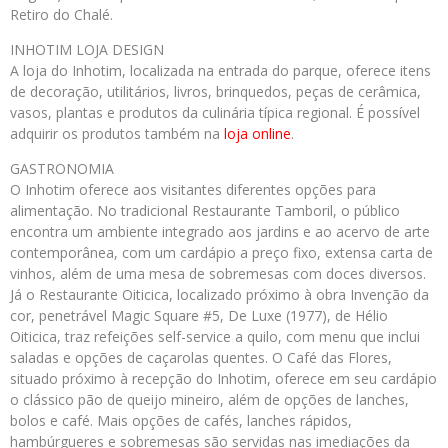
Retiro do Chalé.
INHOTIM LOJA DESIGN
A loja do Inhotim, localizada na entrada do parque, oferece itens
de decoração, utilitários, livros, brinquedos, peças de cerâmica,
vasos, plantas e produtos da culinária típica regional. É possível
adquirir os produtos também na
loja online
.
GASTRONOMIA
O Inhotim oferece aos visitantes diferentes opções para
alimentação. No tradicional Restaurante Tamboril, o público
encontra um ambiente integrado aos jardins e ao acervo de arte
contemporânea, com um cardápio a preço fixo, extensa carta de
vinhos, além de uma mesa de sobremesas com doces diversos.
Já o Restaurante Oiticica, localizado próximo à obra Invenção da
cor, penetrável Magic Square #5, De Luxe (1977), de Hélio
Oiticica, traz refeições self-service a quilo, com menu que inclui
saladas e opções de caçarolas quentes. O Café das Flores,
situado próximo à recepção do Inhotim, oferece em seu cardápio
o clássico pão de queijo mineiro, além de opções de lanches,
bolos e café. Mais opções de cafés, lanches rápidos,
hambúrgueres e sobremesas são servidas nas imediações da