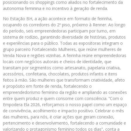
posicionando os shoppings como aliados no fortalecimento da
autonomia feminina e no incentivo à geração de renda.
No Estação BH, a ação acontece em formato de feirinha,
ocupando os corredores do 2º piso, próximo à Renner. Ao longo
do período, seis empreendedoras participam por turno, em
sistema de rodízio, garantindo diversidade de histórias, produtos
e experiências para o público. Todas as expositoras integram o
grupo parceiro Fortalecendo Mulheres, que reúne mulheres de
Venda Nova e regiões vizinhas. A feirinha reúne empreendedoras
locais com negócios autorais e cheios de identidade, que
transitam por segmentos como artesanato, papelaria criativa,
acessórios, confeitaria, chocolates, produtos infantis e itens
feitos à mão. São mulheres que transformam criatividade, afeto
e propósito em fonte de renda, fortalecendo o
empreendedorismo feminino da região e ampliando as conexões
entre quem produz e quem consome com consciência. “Com o
Empodera Ela 2026, reforçamos o nosso papel como um espaço
de convivência, acolhimento e impacto positivo. Celebrar o mês
das mulheres, para nós, é criar ações que geram conexão,
pertencimento e desenvolvimento, fortalecendo a comunidade e
valorizando o protagonismo feminino todos os dias”, conta a