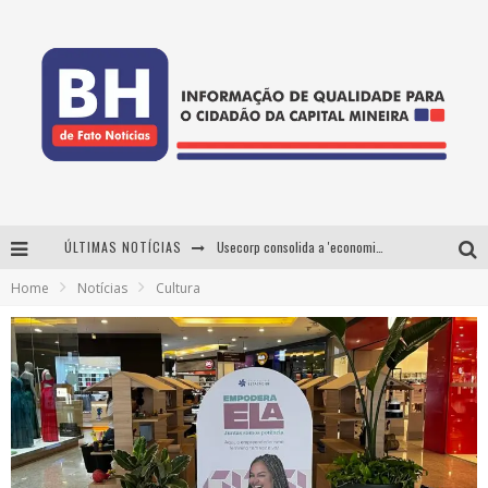
ÚLTIMAS NOTÍCIAS
Usecorp consolida a 'economia do uso' no B2B brasileiro, vira S.A. e impulsiona expansão com novo fundo estruturado
Home
Notícias
Cultura
Esplanada fica pequena e CÊ TÁ DOIDO FESTIVAL anuncia mudança para o gramado do Mineirão
De BH para o mundo: conheça a stylist mineira por trás de turnês e campanhas globais
Projeta Cultura abre inscrições gratuitas em Conselheiro Lafaiete para oficinas de elaboração de projetos culturais e inteligência artificial