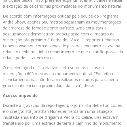
na cidade desde 1985, pretende expandir suas atividades e iniciar
a extração de calcário nas proximidades do monumento natural.
De acordo com informações obtidas pela equipe do Programa
André Show, apenas 600 metros separariam as movimentações
da empresa do famoso ponto turístico. Ambientalistas e
pesquisadores demonstram preocupação com o impacto da
mineração tão próximo à Pedra do Cálice. O repórter Heberton
Lopes conversou com dezenas de pessoas enquanto estava na
cidade e nenhuma tinha conhecimento de que o cartão-postal da
cidade pode estar em risco.
O espeleólogo Lucélio Nativo alerta sobre os riscos da
mineração a 600 metros do monumento natural. “Foi feito o
licenciamento mas não foram realizados estudos para saber o
grau de influência da proximidade da cava”, disse.
Acesso impedido
Durante a gravação da reportagem, o jornalista Heberton Lopes
e o cinegrafista Jonathan Nunes enfrentaram uma situação
inusitada enquanto se dirigiam à Pedra do Cálice. Eles estavam
transitando por uma estrada de terra a caminho do monumento