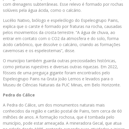
com drenagens subterrâneas. Esse relevo é formado por rochas
solúveis pela água ácida, como o calcário.
Lucélio Nativo, biólogo e espeleólogo do Espeleogrupo Pains,
explica que o carste é formado por fraturas na rocha, causadas
pelos movimentos da crosta terrestre. “A água de chuva, ao
entrar em contato com o CO2 da atmosfera e do solo, forma
ácido carbônico, que dissolve o calcário, criando as formações
cavernosas e os espeleotemas”, disse.
O município também guarda outras preciosidades históricas,
como pinturas rupestres e diversas outras riquezas. Em 2022,
fósseis de uma preguiça gigante foram encontrados pelo
Espeleogrupo Pains na Gruta João Lemos e levados para o
Museu de Ciências Naturais da PUC Minas, em Belo Horizonte.
Pedra do Cálice
A Pedra do Cálice, um dos monumentos naturais mais
conhecidos da região e cartão postal de Pains, tem cerca de 60
milhões de anos. A formação rochosa, que é tombada pelo
município, pode estar ameaçada. A mineradora Gecal, que atua