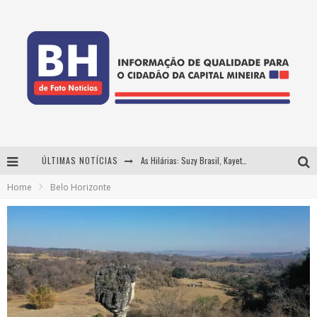
ÚLTIMAS NOTÍCIAS
As Hilárias: Suzy Brasil, Kayete e Karoline Absinto retornam a Belo Horizonte para apresentação única no Teatro Sesiminas
Home
Belo Horizonte
Projeta Cultura abre inscrições gratuitas em Conselheiro Lafaiete para oficinas de elaboração de projetos culturais e inteligência artificial
Usecorp consolida a 'economia do uso' no B2B brasileiro, vira S.A. e impulsiona expansão com novo fundo estruturado
Hot Wheels Monster Trucks Live™ confirma Belo Horizonte na turnê América do Sul 2027