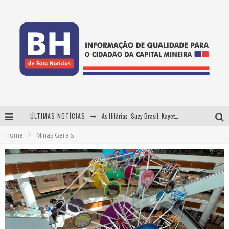
ÚLTIMAS NOTÍCIAS
As Hilárias: Suzy Brasil, Kayete e Karoline Absinto retornam a Belo Horizonte para apresentação única no Teatro Sesiminas
Home
Minas Gerais
Projeta Cultura abre inscrições gratuitas em Conselheiro Lafaiete para oficinas de elaboração de projetos culturais e inteligência artificial
Usecorp consolida a 'economia do uso' no B2B brasileiro, vira S.A. e impulsiona expansão com novo fundo estruturado
Hot Wheels Monster Trucks Live™ confirma Belo Horizonte na turnê América do Sul 2027