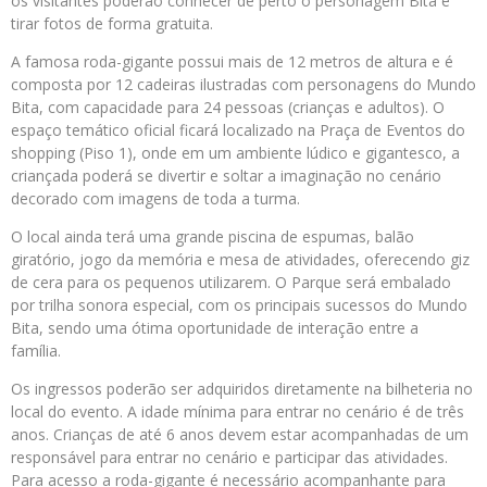
os visitantes poderão conhecer de perto o personagem Bita e
tirar fotos de forma gratuita.
A famosa roda-gigante possui mais de 12 metros de altura e é
composta por 12 cadeiras ilustradas com personagens do Mundo
Bita, com capacidade para 24 pessoas (crianças e adultos). O
espaço temático oficial ficará localizado na Praça de Eventos do
shopping (Piso 1), onde em um ambiente lúdico e gigantesco, a
criançada poderá se divertir e soltar a imaginação no cenário
decorado com imagens de toda a turma.
O local ainda terá uma grande piscina de espumas, balão
giratório, jogo da memória e mesa de atividades, oferecendo giz
de cera para os pequenos utilizarem. O Parque será embalado
por trilha sonora especial, com os principais sucessos do Mundo
Bita, sendo uma ótima oportunidade de interação entre a
família.
Os ingressos poderão ser adquiridos diretamente na bilheteria no
local do evento. A idade mínima para entrar no cenário é de três
anos. Crianças de até 6 anos devem estar acompanhadas de um
responsável para entrar no cenário e participar das atividades.
Para acesso a roda-gigante é necessário acompanhante para