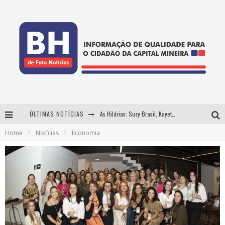
ÚLTIMAS NOTÍCIAS
As Hilárias: Suzy Brasil, Kayete e Karoline Absinto retornam a Belo Horizonte para apresentação única no Teatro Sesiminas
Home
Notícias
Economia
Projeta Cultura abre inscrições gratuitas em Conselheiro Lafaiete para oficinas de elaboração de projetos culturais e inteligência artificial
Usecorp consolida a 'economia do uso' no B2B brasileiro, vira S.A. e impulsiona expansão com novo fundo estruturado
Hot Wheels Monster Trucks Live™ confirma Belo Horizonte na turnê América do Sul 2027