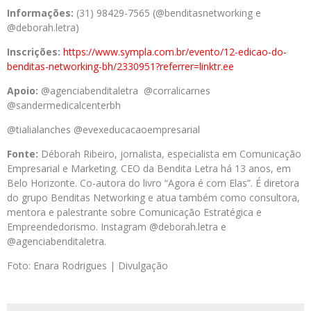
Informações:
(31) 98429-7565 (@benditasnetworking e
@deborah.letra)
Inscrições:
https://www.
sympla.com.br/evento/12-
edicao-do-
benditas-networking-
bh/2330951?referrer=linktr.ee
Apoio:
@agenciabenditaletra @corralicarnes
@sandermedicalcenterbh
@tialialanches @evexeducacaoempresarial
Fonte:
Déborah Ribeiro, jornalista, especialista em Comunicação
Empresarial e Marketing. CEO da Bendita Letra há 13 anos, em
Belo Horizonte. Co-autora do livro “Agora é com Elas”. É diretora
do grupo Benditas Networking e atua também como consultora,
mentora e palestrante sobre Comunicação Estratégica e
Empreendedorismo. Instagram @deborah.letra e
@agenciabenditaletra.
Foto: Enara Rodrigues | Divulgação