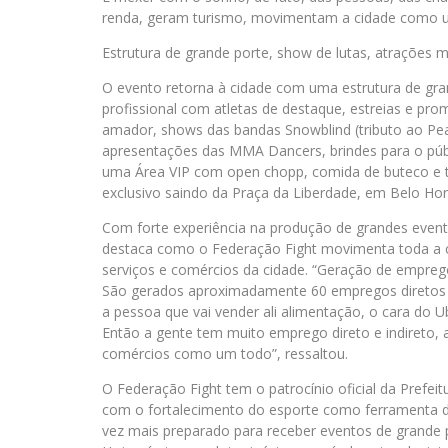
renda, geram turismo, movimentam a cidade como u
Estrutura de grande porte, show de lutas, atrações 
O evento retorna à cidade com uma estrutura de gra
profissional com atletas de destaque, estreias e pr
amador, shows das bandas Snowblind (tributo ao Pe
apresentações das MMA Dancers, brindes para o púb
uma Área VIP com open chopp, comida de buteco e t
exclusivo saindo da Praça da Liberdade, em Belo Hor
Com forte experiência na produção de grandes even
destaca como o Federação Fight movimenta toda a 
serviços e comércios da cidade. “Geração de empreg
São gerados aproximadamente 60 empregos diretos e
a pessoa que vai vender ali alimentação, o cara do 
Então a gente tem muito emprego direto e indireto,
comércios como um todo”, ressaltou.
O Federação Fight tem o patrocínio oficial da Prefe
com o fortalecimento do esporte como ferramenta d
vez mais preparado para receber eventos de grande p