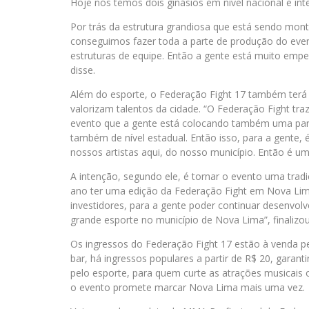
Hoje nós temos dois ginásios em nível nacional e in
Por trás da estrutura grandiosa que está sendo mon
conseguimos fazer toda a parte de produção do even
estruturas de equipe. Então a gente está muito em
disse.
Além do esporte, o Federação Fight 17 também terá 
valorizam talentos da cidade. “O Federação Fight tra
evento que a gente está colocando também uma parte 
também de nível estadual. Então isso, para a gente,
nossos artistas aqui, do nosso município. Então é um
A intenção, segundo ele, é tornar o evento uma trad
ano ter uma edição da Federação Fight em Nova Lima
investidores, para a gente poder continuar desenvo
grande esporte no município de Nova Lima”, finalizo
Os ingressos do Federação Fight 17 estão à venda pe
bar, há ingressos populares a partir de R$ 20, gara
pelo esporte, para quem curte as atrações musicais
o evento promete marcar Nova Lima mais uma vez.