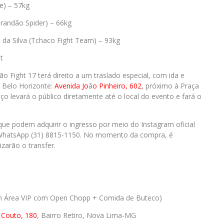
e) – 57kg
Brandão Spider) – 66kg
s da Silva (Tchaco Fight Team) – 93kg
t
o Fight 17 terá direito a um traslado especial, com ida e
e Belo Horizonte:
Avenida Jo
ã
o Pinheiro, 602
, próximo à Praça
iço levará o público diretamente até o local do evento e fará o
 que podem adquirir o ingresso por meio do Instagram oficial
WhatsApp (31) 8815-1150. No momento da compra, é
zarão o transfer.
17h Área VIP com Open Chopp + Comida de Buteco)
Couto, 180
, Bairro Retiro, Nova Lima-MG