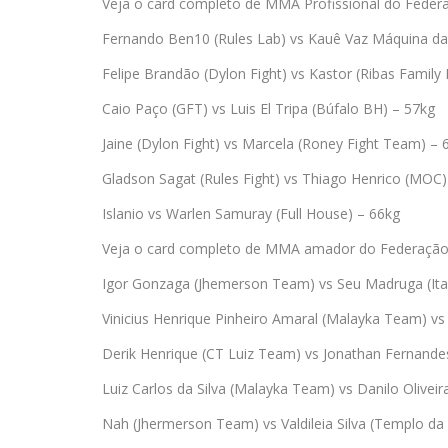
Veja o card completo de MMA Profissional do Federa
Fernando Ben10 (Rules Lab) vs Kauê Vaz Máquina da
Felipe Brandão (Dylon Fight) vs Kastor (Ribas Family
Caio Paço (GFT) vs Luis El Tripa (Búfalo BH) – 57kg
Jaine (Dylon Fight) vs Marcela (Roney Fight Team) – 
Gladson Sagat (Rules Fight) vs Thiago Henrico (MOC)
Islanio vs Warlen Samuray (Full House) – 66kg
Veja o card completo de MMA amador do Federação 
Igor Gonzaga (Jhemerson Team) vs Seu Madruga (Ita
Vinicius Henrique Pinheiro Amaral (Malayka Team) vs 
Derik Henrique (CT Luiz Team) vs Jonathan Fernande
Luiz Carlos da Silva (Malayka Team) vs Danilo Oliveir
Nah (Jhermerson Team) vs Valdileia Silva (Templo da