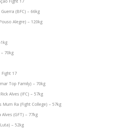
ção Fight 17
 Guerra (BFC) – 66kg
 Pouso Alegre) – 120kg
61kg
 – 70kg
Fight 17
mar Top Family) – 70kg
Rick Alves (IFC) – 57kg
s Mum Ra (Fight College) – 57kg
a Alves (GFT) – 77kg
 Luta) – 52kg