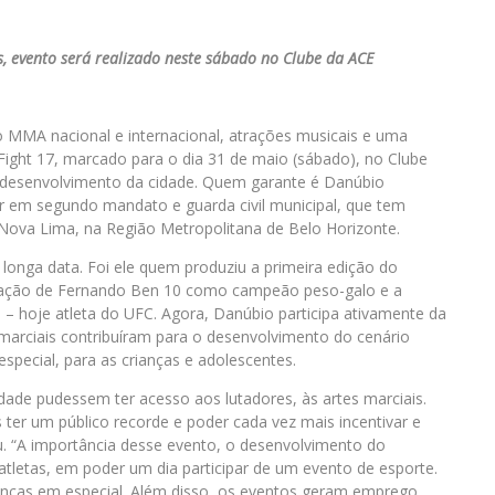
, evento será realizado neste sábado no Clube da ACE
o MMA nacional e internacional, atrações musicais e uma
Fight 17, marcado para o dia 31 de maio (sábado), no Clube
desenvolvimento da cidade. Quem garante é Danúbio
r em segundo mandato e guarda civil municipal, que tem
Nova Lima, na Região Metropolitana de Belo Horizonte.
longa data. Foi ele quem produziu a primeira edição do
ração de Fernando Ben 10 como campeão peso-galo e a
a – hoje atleta do UFC. Agora, Danúbio participa ativamente da
 marciais contribuíram para o desenvolvimento do cenário
special, para as crianças e adolescentes.
dade pudessem ter acesso aos lutadores, às artes marciais.
ter um público recorde e poder cada vez mais incentivar e
u. “A importância desse evento, o desenvolvimento do
atletas, em poder um dia participar de um evento de esporte.
anças em especial. Além disso, os eventos geram emprego,