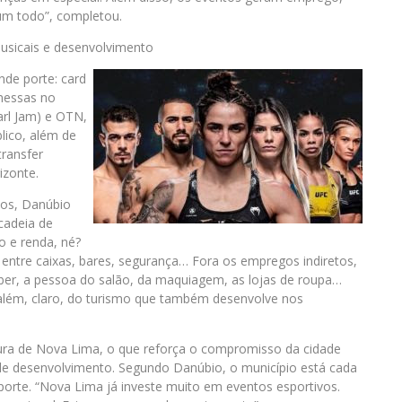
m todo”, completou.
musicais e desenvolvimento
nde porte: card
omessas no
arl Jam) e OTN,
lico, além de
ransfer
izonte.
tos, Danúbio
cadeia de
o e renda, né?
ntre caixas, bares, segurança… Fora os empregos indiretos,
Uber, a pessoa do salão, da maquiagem, as lojas de roupa…
 além, claro, do turismo que também desenvolve nos
itura de Nova Lima, o que reforça o compromisso da cidade
e desenvolvimento. Segundo Danúbio, o município está cada
orte. “Nova Lima já investe muito em eventos esportivos.