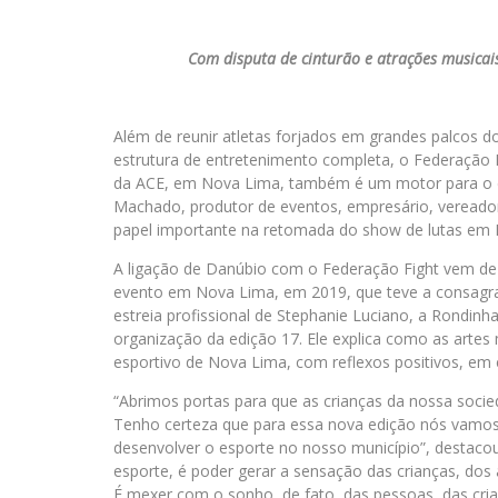
Com disputa de cinturão e atrações musicais
Além de reunir atletas forjados em grandes palcos d
estrutura de entretenimento completa, o Federação 
da ACE, em Nova Lima, também é um motor para o 
Machado, produtor de eventos, empresário, vereado
papel importante na retomada do show de lutas em 
A ligação de Danúbio com o Federação Fight vem de 
evento em Nova Lima, em 2019, que teve a consag
estreia profissional de Stephanie Luciano, a Rondinh
organização da edição 17. Ele explica como as artes
esportivo de Nova Lima, com reflexos positivos, em e
“Abrimos portas para que as crianças da nossa socie
Tenho certeza que para essa nova edição nós vamos 
desenvolver o esporte no nosso município”, destaco
esporte, é poder gerar a sensação das crianças, dos 
É mexer com o sonho, de fato, das pessoas, das cri