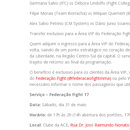
Germana Salvo (IFC) vs Débora Lindolfo (Fight Colleg
Filipe Morais (Team Borracha) vs Wilquer Quemert (
Alex Salvo Petrino (CM System) vs Dário Junio Soare
Transfer exclusivo para a Área VIP do Federação Figh
Quem adquirir o ingresso para a Área VIP do Federaçã
volta, saindo de um ponto estratégico no coração d
da Liberdade, na Região Centro-Sul da capital. O serv
trajeto de retorno ao final da programação.
O benefício é exclusivo para os clientes da Área VIP,
do
Federação Fight (@federacaofightmma)
ou pelo 
necessário informar o nome dos passageiros que utili
Serviço – Federação Fight 17
Data:
Sábado, dia 31 de maio
Horário:
de 17h às 2h (14h abertura dos portões, 
Local:
Clube da ACE,
Rua Dr. Jos
é
Raimundo Nonato 