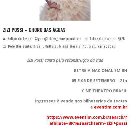
ZIZI POSSI – CHORO DAS ÁGUAS
Felipe de Jesus - Siga: @felipe_jesusjornalista
1 de setembro de 2025
Belo Horizonte
,
Brasil
,
Cultura
,
Minas Gerais
,
Notícias
,
Variedades
Zizi Possi canta pela reconstrução da vida
ESTREIA NACIONAL EM BH
05 E 06 DE SETEMBRO – 21h
CINE THEATRO BRASIL
Ingressos à venda nas bilheterias do teatro
e
eventim.com.br
https://www.eventim.com.br/search/?
affiliate=BR1&searchterm=zizi+possi