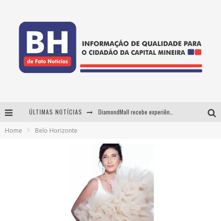
ÚLTIMAS NOTÍCIAS
DiamondMall recebe experiência imersiva que recria o Coliseu e a grandiosidade da Roma Antiga
Home
Belo Horizonte
Milton Guedes, o "músico dos músicos", apresenta show da turnê "Milton Canta Lulu" em BH
29ª edição do Festival Cultura e Gastronomia de Tiradentes ocupa a cidade entre 21 e 30 de agosto, com o tema Minas Lusitânia
De BH para o mundo: conheça a stylist mineira por trás de turnês e campanhas globais