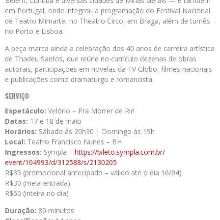
Belém, Curitiba e diversas cidades de Minas Gerais — e também
em Portugal, onde integrou a programação do Festival Nacional
de Teatro Mimarte, no Theatro Circo, em Braga, além de turnês
no Porto e Lisboa.
A peça marca ainda a celebração dos 40 anos de carreira artística
de Thadeu Santos, que reúne no currículo dezenas de obras
autorais, participações em novelas da TV Globo, filmes nacionais
e publicações como dramaturgo e romancista.
SERVIÇO
Espetáculo:
Velório – Pra Morrer de Rir!
Datas:
17 e 18 de maio
Horários:
Sábado às 20h30 | Domingo às 19h
Local:
Teatro Francisco Nunes – BH
Ingressos:
Sympla –
https://bileto.sympla.com.br/
event/104993/d/312588/s/
2130205
R$35 (promocional antecipado – válido até o dia 16/04)
R$30 (meia-entrada)
R$60 (inteira no dia)
Duração:
80 minutos