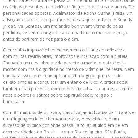
— e a morte. A trama se passa durante uma noite chuvosa, onde
os únicos presentes num velório são justamente os defuntos. De
personalidades opostas, Adalmastor da Rocha Cunha (Freiz), um
advogado burocrático que morreu de ataque cardíaco, e Kenedy
Jr. da Silva (Santos), um malandro bon vivant vítima de balas
perdidas, se veem obrigados a compartilhar o mesmo espaço
antes de partirem de vez para o além.
O encontro improvável rende momentos hilários e reflexivos,
com muitas reviravoltas, improvisos e interação com a plateia.
Enquanto um descobre a vida durante a morte, o outro tenta
morrer com mais dignidade no “resto de vida” que lhe resta. Nem
que para isso, tenha que aplicar o último golpe para sair do
caixão simples e conquistar um enterro de luxo. A crítica social
também está presente, com referências atuais, contrastes entre
ricos e pobres e sátiras sobre espiritualidade, religião e
burocracia.
Com 80 minutos de duração, classificação indicativa de 14 anos e
uma linguagem leve e bem-humorada, o espetáculo é um
sucesso de público por onde passa. Já foi aplaudido em pé em
diversas cidades do Brasil — como Rio de Janeiro, São Paulo,