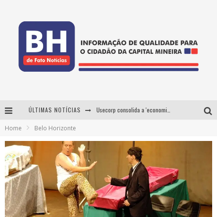
ÚLTIMAS NOTÍCIAS
Usecorp consolida a 'economia do uso' no B2B brasileiro, vira S.A. e impulsiona expansão com novo fundo estruturado
Home
Belo Horizonte
Esplanada fica pequena e CÊ TÁ DOIDO FESTIVAL anuncia mudança para o gramado do Mineirão
De BH para o mundo: conheça a stylist mineira por trás de turnês e campanhas globais
Projeta Cultura abre inscrições gratuitas em Conselheiro Lafaiete para oficinas de elaboração de projetos culturais e inteligência artificial