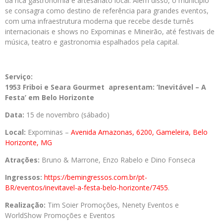
da rica gastronomia e artesanato local. Além disso, o município
se consagra como destino de referência para grandes eventos,
com uma infraestrutura moderna que recebe desde turnês
internacionais e shows no Expominas e Mineirão, até festivais de
música, teatro e gastronomia espalhados pela capital.
Serviço:
1953 Friboi e Seara Gourmet apresentam: ‘Inevitável – A
Festa’ em Belo Horizonte
Data:
15 de novembro (sábado)
Local:
Expominas –
Avenida Amazonas, 6200, Gameleira, Belo
Horizonte, MG
Atrações:
Bruno & Marrone, Enzo Rabelo e Dino Fonseca
Ingressos:
https://bemingressos.com.br/
pt-
BR/eventos/inevitavel-a-
festa-belo-horizonte/7455
.
Realização:
Tim Soier Promoções, Nenety Eventos e
WorldShow Promoções e Eventos