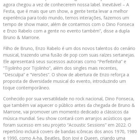
agora chegou a vez de conhecerem nossa label. Inevitável – A
Festa, que é mais que um show, a gente tenta levar a melhor
experiência para todo mundo, temos interações, fazemos um
tempo de show maior, além de contarmos com o Dino Fonseca
e Enzo Rabelo com a gente no evento também”, disse a dupla
Bruno & Marrone.
Filho de Bruno, Enzo Rabelo é um dos novos talentos do cenário
musical, trazendo uma fusão de pop com suas raízes sertanejas.
Ele apresentará seus sucessos autorais como “Perfeitinha” e
“Tijolinho por Tijolinho”, além dos singles mais recentes,
“Desculpa” e “Versões”. O show de abertura de Enzo reforça a
proposta de diversidade musical do evento, introduzindo um
toque contemporâneo.
Conhecido por sua versatilidade no rock nacional, Dino Fonseca,
que também vai aquecer o público antes da chegada de Bruno &
Marrone, vai promover um momento dedicado a clássicos da
música mundial. Seu show contará com arranjos acústicos que
foram sucesso em seu projeto “Acoustic Sessions” em 2022. O
repertório incluirá covers de bandas icônicas dos anos 1970, 1980
e 1990, como A-ha, Beatles, Bon Jovi e Queen, criando uma