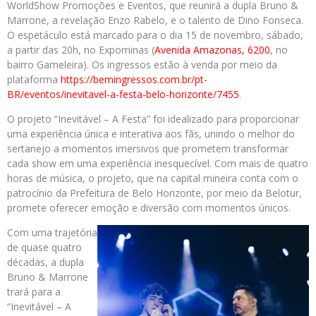
WorldShow Promoções e Eventos, que reunirá a dupla Bruno &
Marrone, a revelação Enzo Rabelo, e o talento de Dino Fonseca.
O espetáculo está marcado para o dia 15 de novembro, sábado,
a partir das 20h, no Expominas (
Avenida Amazonas, 6200
, no
bairro Gameleira). Os ingressos estão à venda por meio da
plataforma
https://bemingressos.com.br/
pt-
BR/eventos/inevitavel-a-
festa-belo-horizonte/7455
.
O projeto “Inevitável – A Festa” foi idealizado para proporcionar
uma experiência única e interativa aos fãs, unindo o melhor do
sertanejo a momentos imersivos que prometem transformar
cada show em uma experiência inesquecível. Com mais de quatro
horas de música, o projeto, que na capital mineira conta com o
patrocínio da Prefeitura de Belo Horizonte, por meio da Belotur,
promete oferecer emoção e diversão com momentos únicos.
Com uma trajetória
de quase quatro
décadas, a dupla
Bruno & Marrone
trará para a
“Inevitável – A