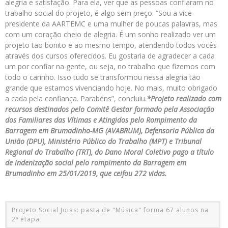
alegria e satisfação. Para ela, ver que as pessoas confiaram no
trabalho social do projeto, é algo sem preço. “Sou a vice-
presidente da AARTEMC e uma mulher de poucas palavras, mas
com um coração cheio de alegria. É um sonho realizado ver um
projeto tão bonito e ao mesmo tempo, atendendo todos vocês
através dos cursos oferecidos. Eu gostaria de agradecer a cada
um por confiar na gente, ou seja, no trabalho que fizemos com
todo o carinho. Isso tudo se transformou nessa alegria tão
grande que estamos vivenciando hoje. No mais, muito obrigado
a cada pela confiança. Parabéns”, concluiu.
*Projeto realizado com
recursos destinados pelo Comitê Gestor formado pela Associação
dos Familiares das Vítimas e Atingidos pelo Rompimento da
Barragem em Brumadinho-MG (AVABRUM), Defensoria Pública da
União (DPU), Ministério Público do Trabalho (MPT) e Tribunal
Regional do Trabalho (TRT), do Dano Moral Coletivo pago a título
de indenização social pelo rompimento da Barragem em
Brumadinho em 25/01/2019, que ceifou 272 vidas.
Projeto Social Joias: pasta de "Música" forma 67 alunos na
2ª etapa