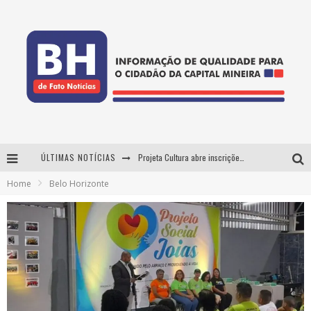
ÚLTIMAS NOTÍCIAS
Projeta Cultura abre inscrições gratuitas em Conselheiro Lafaiete para oficinas de elaboração de projetos culturais e inteligência artificial
Home
Belo Horizonte
Usecorp consolida a 'economia do uso' no B2B brasileiro, vira S.A. e impulsiona expansão com novo fundo estruturado
Esplanada fica pequena e CÊ TÁ DOIDO FESTIVAL anuncia mudança para o gramado do Mineirão
As Hilárias: Suzy Brasil, Kayete e Karoline Absinto retornam a Belo Horizonte para apresentação única no Teatro Sesiminas