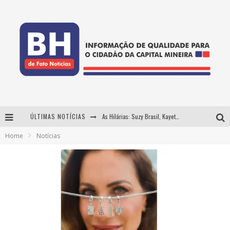
ÚLTIMAS NOTÍCIAS
As Hilárias: Suzy Brasil, Kayete e Karoline Absinto retornam a Belo Horizonte para apresentação única no Teatro Sesiminas
Home
Notícias
Projeta Cultura abre inscrições gratuitas em Conselheiro Lafaiete para oficinas de elaboração de projetos culturais e inteligência artificial
Usecorp consolida a 'economia do uso' no B2B brasileiro, vira S.A. e impulsiona expansão com novo fundo estruturado
Hot Wheels Monster Trucks Live™ confirma Belo Horizonte na turnê América do Sul 2027