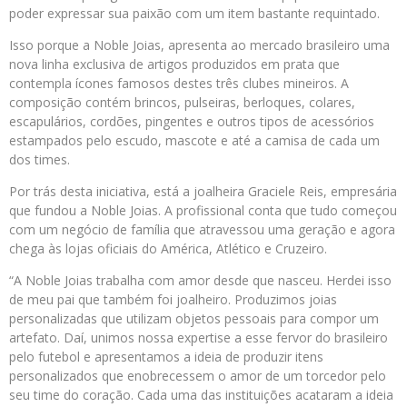
poder expressar sua paixão com um item bastante requintado.
Isso porque a Noble Joias, apresenta ao mercado brasileiro uma
nova linha exclusiva de artigos produzidos em prata que
contempla ícones famosos destes três clubes mineiros. A
composição contém brincos, pulseiras, berloques, colares,
escapulários, cordões, pingentes e outros tipos de acessórios
estampados pelo escudo, mascote e até a camisa de cada um
dos times.
Por trás desta iniciativa, está a joalheira Graciele Reis, empresária
que fundou a Noble Joias. A profissional conta que tudo começou
com um negócio de família que atravessou uma geração e agora
chega às lojas oficiais do América, Atlético e Cruzeiro.
“A Noble Joias trabalha com amor desde que nasceu. Herdei isso
de meu pai que também foi joalheiro. Produzimos joias
personalizadas que utilizam objetos pessoais para compor um
artefato. Daí, unimos nossa expertise a esse fervor do brasileiro
pelo futebol e apresentamos a ideia de produzir itens
personalizados que enobrecessem o amor de um torcedor pelo
seu time do coração. Cada uma das instituições acataram a ideia