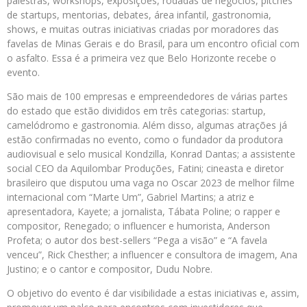
palestras, workshops, exposições, rodadas de negócios, pitches
de startups, mentorias, debates, área infantil, gastronomia,
shows, e muitas outras iniciativas criadas por moradores das
favelas de Minas Gerais e do Brasil, para um encontro oficial com
o asfalto. Essa é a primeira vez que Belo Horizonte recebe o
evento.
São mais de 100 empresas e empreendedores de várias partes
do estado que estão divididos em três categorias: startup,
camelódromo e gastronomia. Além disso, algumas atrações já
estão confirmadas no evento, como o fundador da produtora
audiovisual e selo musical Kondzilla, Konrad Dantas; a assistente
social CEO da Aquilombar Produções, Fatini; cineasta e diretor
brasileiro que disputou uma vaga no Oscar 2023 de melhor filme
internacional com “Marte Um”, Gabriel Martins; a atriz e
apresentadora, Kayete; a jornalista, Tábata Poline; o rapper e
compositor, Renegado; o influencer e humorista, Anderson
Profeta; o autor dos best-sellers “Pega a visão” e “A favela
venceu”, Rick Chesther; a influencer e consultora de imagem, Ana
Justino; e o cantor e compositor, Dudu Nobre.
O objetivo do evento é dar visibilidade a estas iniciativas e, assim,