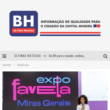
De BH para o mundo: conheça a stylist mineira por trás de turnês e campanhas globais
ÚLTIMAS NOTÍCIAS
DiamondMall recebe experiência imersiva que recria o Coliseu e a grandiosidade da Roma Antiga
Home
Notícias
Milton Guedes, o "músico dos músicos", apresenta show da turnê "Milton Canta Lulu" em BH
Esplanada fica pequena e CÊ TÁ DOIDO FESTIVAL anuncia mudança para o gramado do Mineirão