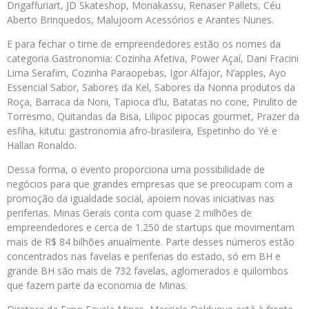
Drigaffuriart, JD Skateshop, Monakassu, Renaser Pallets, Céu
Aberto Brinquedos, Malujoom Acessórios e Arantes Nunes.
E para fechar o time de empreendedores estão os nomes da
categoria Gastronomia: Cozinha Afetiva, Power Açaí, Dani Fracini
Lima Serafim, Cozinha Paraopebas, Igor Alfajor, N’apples, Ayo
Essencial Sabor, Sabores da Kel, Sabores da Nonna produtos da
Roça, Barraca da Noni, Tapioca d’lu, Batatas no cone, Pirulito de
Torresmo, Quitandas da Bisa, Lilipoc pipocas gourmet, Prazer da
esfiha, kitutu: gastronomia afro-brasileira, Espetinho do Yé e
Hallan Ronaldo.
Dessa forma, o evento proporciona uma possibilidade de
negócios para que grandes empresas que se preocupam com a
promoção da igualdade social, apoiem novas iniciativas nas
periferias. Minas Gerais conta com quase 2 milhões de
empreendedores e cerca de 1.250 de startups que movimentam
mais de R$ 84 bilhões anualmente. Parte desses números estão
concentrados nas favelas e periferias do estado, só em BH e
grande BH são mais de 732 favelas, aglomerados e quilombos
que fazem parte da economia de Minas.