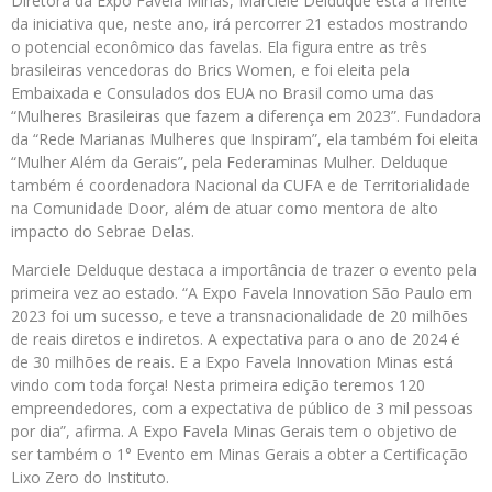
Diretora da Expo Favela Minas, Marciele Delduque está à frente
da iniciativa que, neste ano, irá percorrer 21 estados mostrando
o potencial econômico das favelas. Ela figura entre as três
brasileiras vencedoras do Brics Women, e foi eleita pela
Embaixada e Consulados dos EUA no Brasil como uma das
“Mulheres Brasileiras que fazem a diferença em 2023”. Fundadora
da “Rede Marianas Mulheres que Inspiram”, ela também foi eleita
“Mulher Além da Gerais”, pela Federaminas Mulher. Delduque
também é coordenadora Nacional da CUFA e de Territorialidade
na Comunidade Door, além de atuar como mentora de alto
impacto do Sebrae Delas.
Marciele Delduque destaca a importância de trazer o evento pela
primeira vez ao estado. “A Expo Favela Innovation São Paulo em
2023 foi um sucesso, e teve a transnacionalidade de 20 milhões
de reais diretos e indiretos. A expectativa para o ano de 2024 é
de 30 milhões de reais. E a Expo Favela Innovation Minas está
vindo com toda força! Nesta primeira edição teremos 120
empreendedores, com a expectativa de público de 3 mil pessoas
por dia”, afirma. A Expo Favela Minas Gerais tem o objetivo de
ser também o 1° Evento em Minas Gerais a obter a Certificação
Lixo Zero do Instituto.