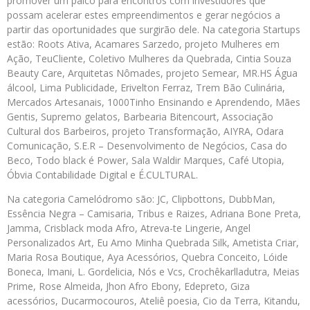
promover um palco para encontros com investidores que
possam acelerar estes empreendimentos e gerar negócios a
partir das oportunidades que surgirão dele. Na categoria Startups
estão: Roots Ativa, Acamares Sarzedo, projeto Mulheres em
Ação, TeuCliente, Coletivo Mulheres da Quebrada, Cintia Souza
Beauty Care, Arquitetas Nômades, projeto Semear, MR.HS Água
álcool, Lima Publicidade, Erivelton Ferraz, Trem Bão Culinária,
Mercados Artesanais, 1000Tinho Ensinando e Aprendendo, Mães
Gentis, Supremo gelatos, Barbearia Bitencourt, Associação
Cultural dos Barbeiros, projeto Transformação, AIYRA, Odara
Comunicação, S.E.R – Desenvolvimento de Negócios, Casa do
Beco, Todo black é Power, Sala Waldir Marques, Café Utopia,
Óbvia Contabilidade Digital e É.CULTURAL.
Na categoria Camelódromo são: JC, Clipbottons, DubbMan,
Essência Negra – Camisaria, Tribus e Raizes, Adriana Bone Preta,
Jamma, Crisblack moda Afro, Atreva-te Lingerie, Angel
Personalizados Art, Eu Amo Minha Quebrada Silk, Ametista Criar,
Maria Rosa Boutique, Aya Acessórios, Quebra Conceito, Lóide
Boneca, Imani, L. Gordelicia, Nós e Vcs, Crochêkarlladutra, Meias
Prime, Rose Almeida, Jhon Afro Ebony, Edepreto, Giza
acessórios, Ducarmocouros, Ateliê poesia, Cio da Terra, Kitandu,