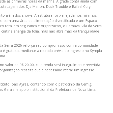
esde as primeiras horas da manhã. A grade conta ainda com
scotecagem dos DJs Marlon, Duck Trouble e Rafael Cury.
uito além dos shows. A estrutura foi planejada nos mínimos
ndo com uma área de alimentação diversificada e um Espaço
co total em segurança e organização, o Carnaval Vila da Serra
curtir a energia da folia, mas não abre mão da tranquilidade
a da Serra 2026 reforça seu compromisso com a comunidade
o é gratuita, mediante a retirada prévia do ingresso no Sympla
ria.
no valor de R$ 20,00, cuja renda será integralmente revertida
 organização ressalta que é necessário retirar um ingresso
tituto João Ayres, contando com o patrocínio da Cemig,
as Gerais, e apoio institucional da Prefeitura de Nova Lima.