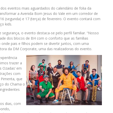
m dos eventos mais aguardados do calendário de folia da
transformar a Avenida Bom Jesus do Vale em um corredor de
 16 (segunda) e 17 (terça) de fevereiro. O evento contará com
ço kids.
segurança, o evento destaca-se pelo perfil familiar. “Nosso
idade dos blocos de BH com o conforto que as famílias
onde pais e filhos podem se divertir juntos, com uma
utora da DM Corporate, uma das realizadoras do evento.
experiência
uimos trazer a
as Ozadas’ em
atrações com
a Pimenta, que
anço do Chama o
ingredientes
os dias, com
bondo,