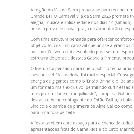
A região do Vila da Serra prepara-se para receber u
Grande BH. O Carnaval Vila da Serra 2026 promete 
alegria, música e solidariedade nos dias 14 (sábado),
áreas à prova de chuva, praça de alimentação e espa
Com uma estrutura pensada para oferecer conforto e 
objetivo foi criar um carnaval que unisse a grandios
buscam. O evento foi desenhado para ser um espaço 
estrutura de ponta”, destaca Gabriela Pimenta, prod
O line-up foi pensado para que o público tenha uma 
inesquecível. “A curadoria foi muito especial. Conseg
energia de gigantes como o ‘Então Brilha’ e o ‘Baian
um formato mais exclusivo, permitindo curtir essas 
mais proximidade e tranquilidade”, completa Gabriel
destaca o brilho contagiante do Então Brilha, o bal
Síndico e o samba de primeira de Aline Calixto como 
para uma folia perfeita.
A festa também abre espaço para a criançada todos 
apresentações fixas do Carna Kids e do Circo Marim