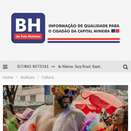
ÚLTIMAS NOTÍCIAS
As Hilárias: Suzy Brasil, Kayete e Karoline Absinto retornam a Belo Horizonte para apresentação única no Teatro Sesiminas
Home
Notícias
Cultura
Projeta Cultura abre inscrições gratuitas em Conselheiro Lafaiete para oficinas de elaboração de projetos culturais e inteligência artificial
Usecorp consolida a 'economia do uso' no B2B brasileiro, vira S.A. e impulsiona expansão com novo fundo estruturado
Hot Wheels Monster Trucks Live™ confirma Belo Horizonte na turnê América do Sul 2027