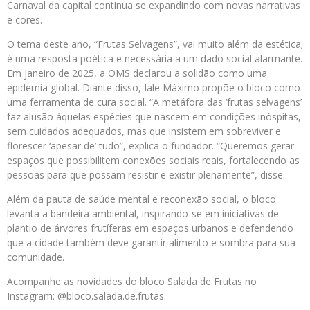
Carnaval da capital continua se expandindo com novas narrativas
e cores.
O tema deste ano, “Frutas Selvagens”, vai muito além da estética;
é uma resposta poética e necessária a um dado social alarmante.
Em janeiro de 2025, a OMS declarou a solidão como uma
epidemia global. Diante disso, Iale Máximo propõe o bloco como
uma ferramenta de cura social. “A metáfora das ‘frutas selvagens’
faz alusão àquelas espécies que nascem em condições inóspitas,
sem cuidados adequados, mas que insistem em sobreviver e
florescer ‘apesar de’ tudo”, explica o fundador. “Queremos gerar
espaços que possibilitem conexões sociais reais, fortalecendo as
pessoas para que possam resistir e existir plenamente”, disse.
Além da pauta de saúde mental e reconexão social, o bloco
levanta a bandeira ambiental, inspirando-se em iniciativas de
plantio de árvores frutíferas em espaços urbanos e defendendo
que a cidade também deve garantir alimento e sombra para sua
comunidade.
Acompanhe as novidades do bloco Salada de Frutas no
Instagram: @bloco.salada.de.frutas.