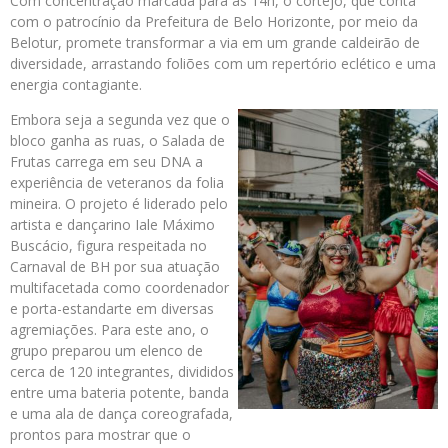
Com concentração marcada para as 14h, o cortejo, que conta
com o patrocínio da Prefeitura de Belo Horizonte, por meio da
Belotur, promete transformar a via em um grande caldeirão de
diversidade, arrastando foliões com um repertório eclético e uma
energia contagiante.
Embora seja a segunda vez que o
bloco ganha as ruas, o Salada de
Frutas carrega em seu DNA a
experiência de veteranos da folia
mineira. O projeto é liderado pelo
artista e dançarino Iale Máximo
Buscácio, figura respeitada no
Carnaval de BH por sua atuação
multifacetada como coordenador
e porta-estandarte em diversas
agremiações. Para este ano, o
grupo preparou um elenco de
cerca de 120 integrantes, divididos
entre uma bateria potente, banda
e uma ala de dança coreografada,
prontos para mostrar que o