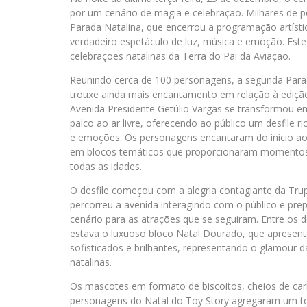
por um cenário de magia e celebração. Milhares de p
Parada Natalina, que encerrou a programação artís
verdadeiro espetáculo de luz, música e emoção. Est
celebrações natalinas da Terra do Pai da Aviação.
Reunindo cerca de 100 personagens, a segunda Para
trouxe ainda mais encantamento em relação à edição
Avenida Presidente Getúlio Vargas se transformou 
palco ao ar livre, oferecendo ao público um desfile r
e emoções. Os personagens encantaram do início ao 
em blocos temáticos que proporcionaram momento
todas as idades.
O desfile começou com a alegria contagiante da Trup
percorreu a avenida interagindo com o público e pre
cenário para as atrações que se seguiram. Entre os 
estava o luxuoso bloco Natal Dourado, que apresent
sofisticados e brilhantes, representando o glamour d
natalinas.
Os mascotes em formato de biscoitos, cheios de cari
personagens do Natal do Toy Story agregaram um to