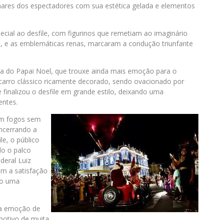
lhares dos espectadores com sua estética gelada e elementos
cial ao desfile, com figurinos que remetiam ao imaginário
ia, e as emblemáticas renas, marcaram a condução triunfante
da do Papai Noel, que trouxe ainda mais emoção para o
carro clássico ricamente decorado, sendo ovacionado por
le finalizou o desfile em grande estilo, deixando uma
entes.
com fogos sem
ncerrando a
e, o público
do o palco
deral Luiz
am a satisfação
do uma
 a emoção de
motivo de muita