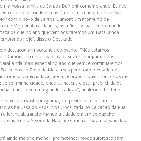
, com a nossa família de Santos Dumont comemorando. Eu fico
to na cidade onde eu nasci, onde fui criado, onde convivi
dividir com o povo de Santos Dumont um momento de
onante. Vejo aqui as crianças, as mães, os pais, todo mundo
rteza de que no ano que vem nós faremos um Natal ainda
memorando hoje”, disse o Deputado.
ambém destacou a importância do evento. “Nós estamos
tos Dumont em uma cidade cada vez melhor para todos.
Natal ainda mais especial no ano que vem, e continuaremos
ão apenas na Zona da Mata, mas para todo o estado de
onomia e o comércio local, além de proporcionar momentos de
z de ver minha cidade, onde eu nasci e cresci, preenchida de
nas o início de uma grande tradição”, finalizou o Prefeito.
 trouxe uma vasta programação que incluiu espetáculos
tadoras na Casa do Papai Noel, localizada no Calçadão da Rua
m diferencial, transformando a cidade em um verdadeiro
, estrelas e uma Árvore de Natal de 6 metros foram alguns dos
erá ainda maior e melhor, prometendo novas surpresas para