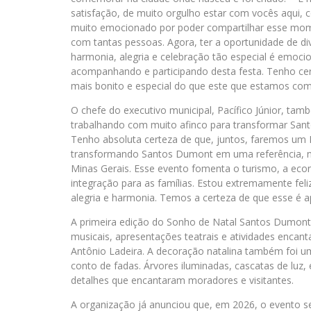
satisfação, de muito orgulho estar com vocês aqui
muito emocionado por poder compartilhar esse momen
com tantas pessoas. Agora, ter a oportunidade de 
harmonia, alegria e celebração tão especial é emoci
acompanhando e participando desta festa. Tenho ce
mais bonito e especial do que este que estamos co
O chefe do executivo municipal, Pacífico Júnior, t
trabalhando com muito afinco para transformar San
Tenho absoluta certeza de que, juntos, faremos um 
transformando Santos Dumont em uma referência, n
Minas Gerais. Esse evento fomenta o turismo, a ec
integração para as famílias. Estou extremamente feli
alegria e harmonia. Temos a certeza de que esse é ape
A primeira edição do Sonho de Natal Santos Dumont
musicais, apresentações teatrais e atividades encan
Antônio Ladeira. A decoração natalina também foi u
conto de fadas. Árvores iluminadas, cascatas de luz
detalhes que encantaram moradores e visitantes.
A organização já anunciou que, em 2026, o evento s