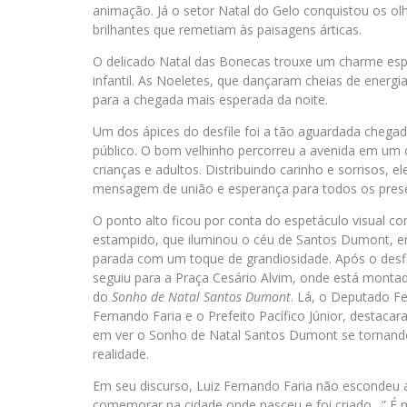
animação. Já o setor Natal do Gelo conquistou os o
brilhantes que remetiam às paisagens árticas.
O delicado Natal das Bonecas trouxe um charme espe
infantil. As Noeletes, que dançaram cheias de energ
para a chegada mais esperada da noite.
Um dos ápices do desfile foi a tão aguardada chega
público. O bom velhinho percorreu a avenida em um 
crianças e adultos. Distribuindo carinho e sorrisos, e
mensagem de união e esperança para todos os pres
O ponto alto ficou por conta do espetáculo visual 
estampido, que iluminou o céu de Santos Dumont, e
parada com um toque de grandiosidade. Após o desfil
seguiu para a Praça Cesário Alvim, onde está monta
do
Sonho de Natal Santos Dumont
. Lá, o Deputado Fe
Fernando Faria e o Prefeito Pacífico Júnior, destacar
em ver o Sonho de Natal Santos Dumont se tornan
realidade.
Em seu discurso, Luiz Fernando Faria não escondeu
comemorar na cidade onde nasceu e foi criado. ” É 