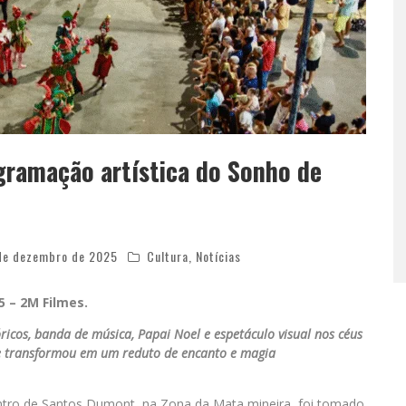
gramação artística do Sonho de
de dezembro de 2025
Cultura
,
Notícias
5 –
2M Filmes.
icos, banda de música, Papai Noel e espetáculo visual nos céus
se transformou em um reduto de encanto e magia
centro de Santos Dumont, na Zona da Mata mineira, foi tomado