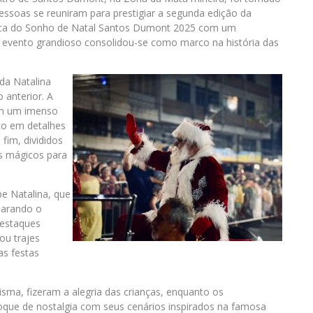
essoas se reuniram para prestigiar a segunda edição da
tica do Sonho de Natal Santos Dumont 2025 com um
e evento grandioso consolidou-se como marco na história das
da Natalina
 anterior. A
em um imenso
ico em detalhes
fim, divididos
s mágicos para
e Natalina, que
parando o
destaques
ou trajes
as festas
sma, fizeram a alegria das crianças, enquanto os
que de nostalgia com seus cenários inspirados na famosa