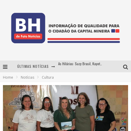
ÚLTIMAS NOTÍCIAS
Projeta Cultura abre inscrições gratuitas em Conselheiro Lafaiete para oficinas de elaboração de projetos culturais e inteligência artificial
Home
Notícias
Cultura
Usecorp consolida a 'economia do uso' no B2B brasileiro, vira S.A. e impulsiona expansão com novo fundo estruturado
Hot Wheels Monster Trucks Live™ confirma Belo Horizonte na turnê América do Sul 2027
As Hilárias: Suzy Brasil, Kayete e Karoline Absinto retornam a Belo Horizonte para apresentação única no Teatro Sesiminas