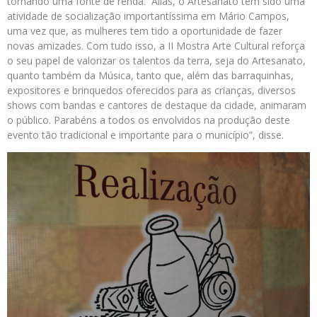
tornando uma fonte de renda. Aliás, o Artesanato tem sido uma
atividade de socialização importantíssima em Mário Campos,
uma vez que, as mulheres tem tido a oportunidade de fazer
novas amizades. Com tudo isso, a II Mostra Arte Cultural reforça
o seu papel de valorizar os talentos da terra, seja do Artesanato,
quanto também da Música, tanto que, além das barraquinhas,
expositores e brinquedos oferecidos para as crianças, diversos
shows com bandas e cantores de destaque da cidade, animaram
o público. Parabéns a todos os envolvidos na produção deste
evento tão tradicional e importante para o município”, disse.