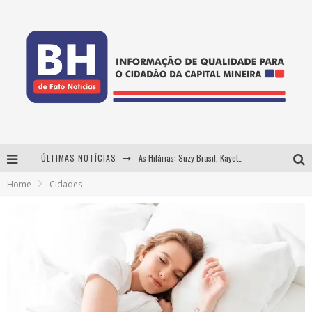
ÚLTIMAS NOTÍCIAS
As Hilárias: Suzy Brasil, Kayete e Karoline Absinto retornam a Belo Horizonte para apresentação única no Teatro Sesiminas
Home
Cidades
Projeta Cultura abre inscrições gratuitas em Conselheiro Lafaiete para oficinas de elaboração de projetos culturais e inteligência artificial
Usecorp consolida a 'economia do uso' no B2B brasileiro, vira S.A. e impulsiona expansão com novo fundo estruturado
Hot Wheels Monster Trucks Live™ confirma Belo Horizonte na turnê América do Sul 2027