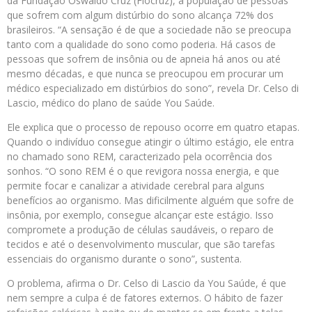
da Fundação Oswaldo Cruz (Fiocruz), a população de pessoas
que sofrem com algum distúrbio do sono alcança 72% dos
brasileiros. “A sensação é de que a sociedade não se preocupa
tanto com a qualidade do sono como poderia. Há casos de
pessoas que sofrem de insônia ou de apneia há anos ou até
mesmo décadas, e que nunca se preocupou em procurar um
médico especializado em distúrbios do sono”, revela Dr. Celso di
Lascio, médico do plano de saúde You Saúde.
Ele explica que o processo de repouso ocorre em quatro etapas.
Quando o indivíduo consegue atingir o último estágio, ele entra
no chamado sono REM, caracterizado pela ocorrência dos
sonhos. “O sono REM é o que revigora nossa energia, e que
permite focar e canalizar a atividade cerebral para alguns
benefícios ao organismo. Mas dificilmente alguém que sofre de
insônia, por exemplo, consegue alcançar este estágio. Isso
compromete a produção de células saudáveis, o reparo de
tecidos e até o desenvolvimento muscular, que são tarefas
essenciais do organismo durante o sono”, sustenta.
O problema, afirma o Dr. Celso di Lascio da You Saúde, é que
nem sempre a culpa é de fatores externos. O hábito de fazer