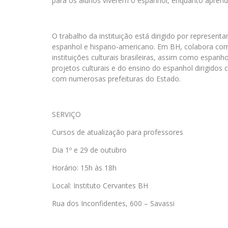
para os alunos viverem o espanhol, enquanto aprend
O trabalho da instituição está dirigido por represent
espanhol e hispano-americano. Em BH, colabora com mu
instituições culturais brasileiras, assim como espa
projetos culturais e do ensino do espanhol dirigid
com numerosas prefeituras do Estado.
SERVIÇO
Cursos de atualização para professores
Dia 1º e 29 de outubro
Horário: 15h às 18h
Local: Instituto Cervantes BH
Rua dos Inconfidentes, 600 – Savassi