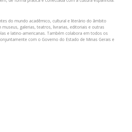
em, de forma prática e conectada com a cultura espanhola.
antes do mundo acadêmico, cultural e literário do âmbito
seus, galerias, teatros, livrarias, editoriais e outras
nholas e latino-americanas. Também colabora em todos os
os conjuntamente com o Governo do Estado de Minas Gerais e