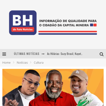
ÚLTIMAS NOTÍCIAS
As Hilárias: Suzy Brasil, Kayete e Karoline Absinto retornam a Belo Horizonte para apresentação única no Teatro Sesiminas
Home
Notícias
Cultura
Projeta Cultura abre inscrições gratuitas em Conselheiro Lafaiete para oficinas de elaboração de projetos culturais e inteligência artificial
Usecorp consolida a 'economia do uso' no B2B brasileiro, vira S.A. e impulsiona expansão com novo fundo estruturado
Hot Wheels Monster Trucks Live™ confirma Belo Horizonte na turnê América do Sul 2027