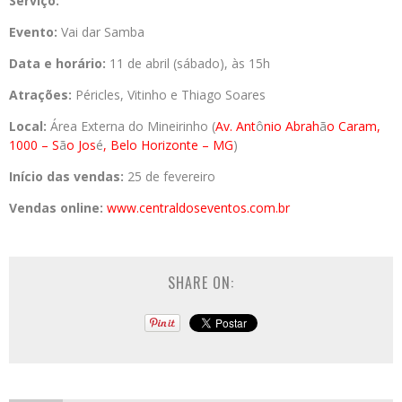
Serviço:
Evento:
Vai dar Samba
Data e horário:
11 de abril (sábado), às 15h
Atrações:
Péricles, Vitinho e Thiago Soares
Local:
Área Externa do Mineirinho (
Av. Ant
ô
nio Abrah
ã
o Caram,
1000 – S
ã
o Jos
é
, Belo Horizonte – MG
)
Início das vendas:
25 de fevereiro
Vendas online:
www.centraldoseventos.com.br
SHARE ON: