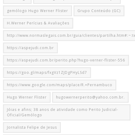
gemólogo Hugo Werner Flister
Grupo Conteúdo (GC)
H.Werner Perícias & Avaliações
http://www.normaslegais.com.br/guia/clientes/partilha.htm#:~:t
https://aspejudi.com.br
https://aspejudi.com.br/perito.php?hugo-verner-flister-556
https://goo.gl/maps/fxgVz1ZJDgPHyLSd7
https://www.google.com/maps/place/R.+Pernambuco
Hugo Werner Flister
hugowernerperito@yahoo.com.br.
Jóias e afins; 38 anos de atividade como Perito Judicial-
Oficial/Gemólogo
Jornalista Felipe de Jesus