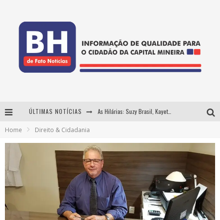
ÚLTIMAS NOTÍCIAS
As Hilárias: Suzy Brasil, Kayete e Karoline Absinto retornam a Belo Horizonte para apresentação única no Teatro Sesiminas
Home
Direito & Cidadania
Projeta Cultura abre inscrições gratuitas em Conselheiro Lafaiete para oficinas de elaboração de projetos culturais e inteligência artificial
Usecorp consolida a 'economia do uso' no B2B brasileiro, vira S.A. e impulsiona expansão com novo fundo estruturado
Hot Wheels Monster Trucks Live™ confirma Belo Horizonte na turnê América do Sul 2027