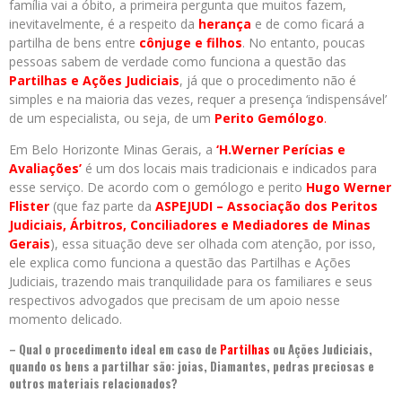
família vai a óbito, a primeira pergunta que muitos fazem,
inevitavelmente, é a respeito da
herança
e de como ficará a
partilha de bens entre
cônjuge e filhos
. No entanto, poucas
pessoas sabem de verdade como funciona a questão das
Partilhas e Ações Judiciais
, já que o procedimento não é
simples e na maioria das vezes, requer a presença ‘indispensável’
de um especialista, ou seja, de um
Perito Gemólogo
.
Em Belo Horizonte Minas Gerais, a
‘H.Werner Perícias e
Avaliações’
é um dos locais mais tradicionais e indicados para
esse serviço. De acordo com o gemólogo e perito
Hugo Werner
Flister
(que faz parte da
ASPEJUDI – Associação dos Peritos
Judiciais, Árbitros, Conciliadores e Mediadores de Minas
Gerais
), essa situação deve ser olhada com atenção, por isso,
ele explica como funciona a questão das Partilhas e Ações
Judiciais, trazendo mais tranquilidade para os familiares e seus
respectivos advogados que precisam de um apoio nesse
momento delicado.
– Qual o procedimento ideal em caso de
Partilhas
ou Ações Judiciais,
quando os bens a partilhar são: joias, Diamantes, pedras preciosas e
outros materiais relacionados?