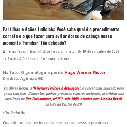
Partilhas e Ações Judiciais: Você sabe qual é o procedimento
correto e o que fazer para evitar dores de cabeça nesse
momento ‘familiar’ tão delicado?
Felipe Jesus - Siga: @felipe_jesusjornalista
10 de setembro de 2020
Direito & Cidadania
,
Economia
,
Notícias
Na foto: O gemólogo e perito
Hugo Werner Flister
–
Crédito: Agência GC.
Em Minas Gerais, a
‘H.Werner Perícias & Avaliações’
, é o local mais indicado para
quem tem joias, Diamantes, pedras preciosas e outros materiais; escritório está
localizado na
Rua Pernambuco, nº353, sala 1005, esquina com Avenida Brasil
,
ao lado do Centro de BH
•Da Redação
Q
uando um conhecido ou mesmo uma pessoa próxima da