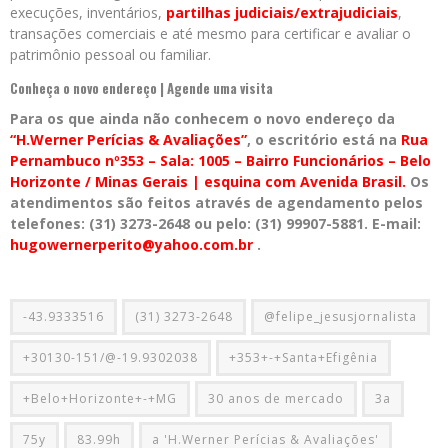
execuções, inventários,
partilhas judiciais/extrajudiciais
,
transações comerciais e até mesmo para certificar e avaliar o
patrimônio pessoal ou familiar.
Conheça o novo endereço | Agende uma visita
Para os que ainda não conhecem o novo endereço da
“H.Werner Perícias & Avaliações”
, o escritório está na
Rua
Pernambuco nº353 – Sala: 1005 – Bairro Funcionários – Belo
Horizonte / Minas Gerais | esquina com Avenida Brasil.
Os
atendimentos são feitos através de agendamento pelos
telefones: (31) 3273-2648 ou pelo: (31) 99907-5881. E-mail:
hugowernerperito@yahoo.com.br
.
-43.9333516
(31) 3273-2648
@felipe_jesusjornalista
+30130-151/@-19.9302038
+353+-+Santa+Efigênia
+Belo+Horizonte+-+MG
30 anos de mercado
3a
75y
83.99h
a 'H.Werner Perícias & Avaliações'