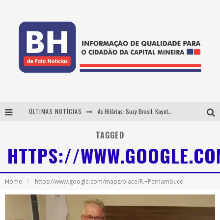
ÚLTIMAS NOTÍCIAS
As Hilárias: Suzy Brasil, Kayete e Karoline Absinto retornam a Belo Horizonte para apresentação única no Teatro Sesiminas
Projeta Cultura abre inscrições gratuitas em Conselheiro Lafaiete para oficinas de elaboração de projetos culturais e inteligência artificial
TAGGED
HTTPS://WWW.GOOGLE.C
Usecorp consolida a 'economia do uso' no B2B brasileiro, vira S.A. e impulsiona expansão com novo fundo estruturado
Hot Wheels Monster Trucks Live™ confirma Belo Horizonte na turnê América do Sul 2027
Home
https://www.google.com/maps/place/R.+Pernambuco