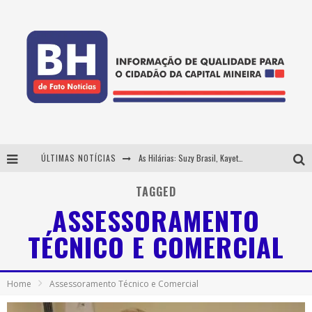
ÚLTIMAS NOTÍCIAS
As Hilárias: Suzy Brasil, Kayete e Karoline Absinto retornam a Belo Horizonte para apresentação única no Teatro Sesiminas
Projeta Cultura abre inscrições gratuitas em Conselheiro Lafaiete para oficinas de elaboração de projetos culturais e inteligência artificial
TAGGED
ASSESSORAMENTO
Usecorp consolida a 'economia do uso' no B2B brasileiro, vira S.A. e impulsiona expansão com novo fundo estruturado
TÉCNICO E COMERCIAL
Hot Wheels Monster Trucks Live™ confirma Belo Horizonte na turnê América do Sul 2027
Home
Assessoramento Técnico e Comercial