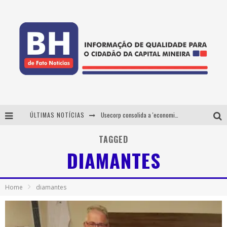
ÚLTIMAS NOTÍCIAS
Usecorp consolida a 'economia do uso' no B2B brasileiro, vira S.A. e impulsiona expansão com novo fundo estruturado
Esplanada fica pequena e CÊ TÁ DOIDO FESTIVAL anuncia mudança para o gramado do Mineirão
TAGGED
DIAMANTES
De BH para o mundo: conheça a stylist mineira por trás de turnês e campanhas globais
Projeta Cultura abre inscrições gratuitas em Conselheiro Lafaiete para oficinas de elaboração de projetos culturais e inteligência artificial
Home
diamantes