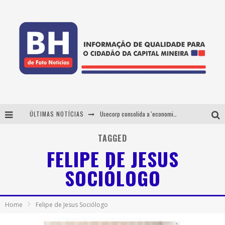
ÚLTIMAS NOTÍCIAS
Usecorp consolida a 'economia do uso' no B2B brasileiro, vira S.A. e impulsiona expansão com novo fundo estruturado
Esplanada fica pequena e CÊ TÁ DOIDO FESTIVAL anuncia mudança para o gramado do Mineirão
TAGGED
FELIPE DE JESUS
De BH para o mundo: conheça a stylist mineira por trás de turnês e campanhas globais
SOCIÓLOGO
Projeta Cultura abre inscrições gratuitas em Conselheiro Lafaiete para oficinas de elaboração de projetos culturais e inteligência artificial
Home
Felipe de Jesus Sociólogo