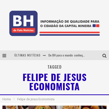
ÚLTIMAS NOTÍCIAS
De BH para o mundo: conheça a stylist mineira por trás de turnês e campanhas globais
DiamondMall recebe experiência imersiva que recria o Coliseu e a grandiosidade da Roma Antiga
TAGGED
FELIPE DE JESUS
Milton Guedes, o "músico dos músicos", apresenta show da turnê "Milton Canta Lulu" em BH
ECONOMISTA
Esplanada fica pequena e CÊ TÁ DOIDO FESTIVAL anuncia mudança para o gramado do Mineirão
Home
Felipe de Jesus Economista