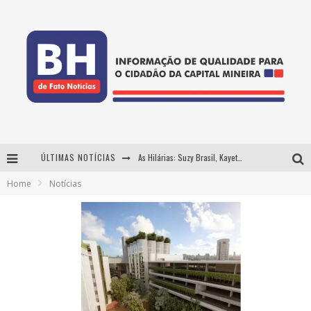
ÚLTIMAS NOTÍCIAS
As Hilárias: Suzy Brasil, Kayete e Karoline Absinto retornam a Belo Horizonte para apresentação única no Teatro Sesiminas
Home
Notícias
Projeta Cultura abre inscrições gratuitas em Conselheiro Lafaiete para oficinas de elaboração de projetos culturais e inteligência artificial
Usecorp consolida a 'economia do uso' no B2B brasileiro, vira S.A. e impulsiona expansão com novo fundo estruturado
Hot Wheels Monster Trucks Live™ confirma Belo Horizonte na turnê América do Sul 2027