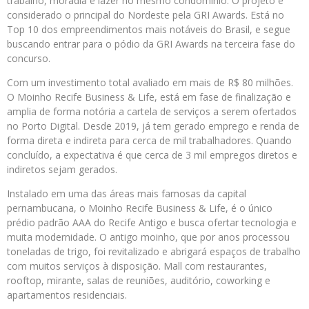
trabalho, moradia e lazer no mesmo condomínio. O projeto é
considerado o principal do Nordeste pela GRI Awards. Está no
Top 10 dos empreendimentos mais notáveis do Brasil, e segue
buscando entrar para o pódio da GRI Awards na terceira fase do
concurso.
Com um investimento total avaliado em mais de R$ 80 milhões.
O Moinho Recife Business & Life, está em fase de finalização e
amplia de forma notória a cartela de serviços a serem ofertados
no Porto Digital. Desde 2019, já tem gerado emprego e renda de
forma direta e indireta para cerca de mil trabalhadores. Quando
concluído, a expectativa é que cerca de 3 mil empregos diretos e
indiretos sejam gerados.
Instalado em uma das áreas mais famosas da capital
pernambucana, o Moinho Recife Business & Life, é o único
prédio padrão AAA do Recife Antigo e busca ofertar tecnologia e
muita modernidade. O antigo moinho, que por anos processou
toneladas de trigo, foi revitalizado e abrigará espaços de trabalho
com muitos serviços à disposição. Mall com restaurantes,
rooftop, mirante, salas de reuniões, auditório, coworking e
apartamentos residenciais.