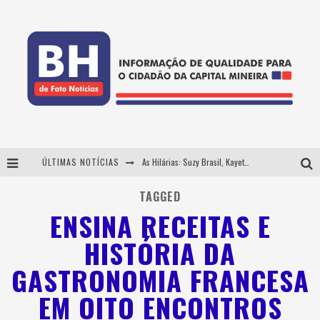
ÚLTIMAS NOTÍCIAS
As Hilárias: Suzy Brasil, Kayete e Karoline Absinto retornam a Belo Horizonte para apresentação única no Teatro Sesiminas
Projeta Cultura abre inscrições gratuitas em Conselheiro Lafaiete para oficinas de elaboração de projetos culturais e inteligência artificial
TAGGED
ENSINA RECEITAS E
Usecorp consolida a 'economia do uso' no B2B brasileiro, vira S.A. e impulsiona expansão com novo fundo estruturado
HISTÓRIA DA
Hot Wheels Monster Trucks Live™ confirma Belo Horizonte na turnê América do Sul 2027
GASTRONOMIA FRANCESA
EM OITO ENCONTROS