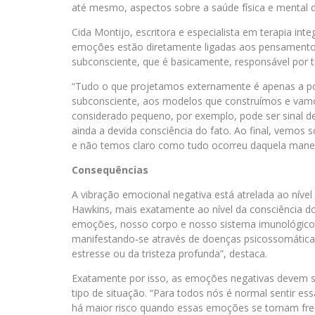
até mesmo, aspectos sobre a saúde física e mental 
Cida Montijo, escritora e especialista em terapia in
emoções estão diretamente ligadas aos pensamento
subconsciente, que é basicamente, responsável por 
“Tudo o que projetamos externamente é apenas a p
subconsciente, aos modelos que construímos e vamos
considerado pequeno, por exemplo, pode ser sinal 
ainda a devida consciência do fato. Ao final, vemos
e não temos claro como tudo ocorreu daquela manei
Consequências
A vibração emocional negativa está atrelada ao níve
Hawkins, mais exatamente ao nível da consciência d
emoções, nosso corpo e nosso sistema imunológico
manifestando-se através de doenças psicossomática
estresse ou da tristeza profunda”, destaca.
Exatamente por isso, as emoções negativas devem se
tipo de situação. “Para todos nós é normal sentir e
há maior risco quando essas emoções se tornam freq