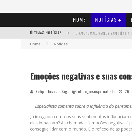
HOME
NOTÍCIAS
ÚLTIMAS NOTÍCIAS
Home
Notícias
Emoções negativas e suas con
Felipe Jesus - Siga: @felipe_jesusjornalista
26 
Especialista comenta sobre a influência do pensamen
J
á imaginou como os seus sentimentos influenciam d
eles impactam? As chamadas “emoções negativas” p
consegue lidar com o mundo. E o reflexo delas podem