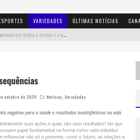
ESPORTES
VARIEDADES
ÚLTIMAS NOTÍCIAS
CANA
D
IAMONDMALL RECEBE EXPERIÊNCIA IMERSIVA QUE RECRIA O COLISEU E A GRANDIOSIDADE DA ROMA ANTIGA
M
ILTON GUEDES, O "MÚSICO DOS MÚSICOS", APRESENTA SHOW DA TURNÊ "MILTON CANTA LULU" EM BH
2
9ª EDIÇÃO DO FESTIVAL CULTURA E GASTRONOMIA DE TIRADENTES OCUPA A CIDADE ENTRE 21 E 30 DE AGOSTO, COM O TEMA MINAS LUSITÂNIA
D
E BH PARA O MUNDO: CONHEÇA A STYLIST MINEIRA POR TRÁS DE TURNÊS E CAMPANHAS GLOBAIS
sequências
de outubro de 2020
Notícias
,
Variedades
to negativo para a saúde e resultados insatisfatórios na vida
iretamente suas ações e quais são seus resultados? No que
ossuem papel fundamental na forma como cada indivíduo
 influenciar não só o presente, como o futuro, as relações e,