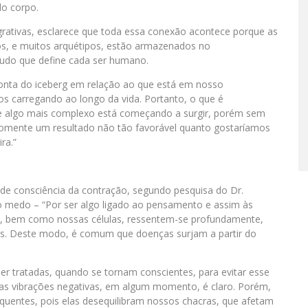
do corpo.
tegrativas, esclarece que toda essa conexão acontece porque as
s, e muitos arquétipos, estão armazenados no
tudo que define cada ser humano.
onta do iceberg em relação ao que está em nosso
 carregando ao longo da vida. Portanto, o que é
de algo mais complexo está começando a surgir, porém sem
 somente um resultado não tão favorável quanto gostaríamos
ra.”
l de consciência da contração, segundo pesquisa do Dr.
o medo – “Por ser algo ligado ao pensamento e assim às
, bem como nossas células, ressentem-se profundamente,
s. Deste modo, é comum que doenças surjam a partir do
r tratadas, quando se tornam conscientes, para evitar esse
ssas vibrações negativas, em algum momento, é claro. Porém,
uentes, pois elas desequilibram nossos chacras, que afetam