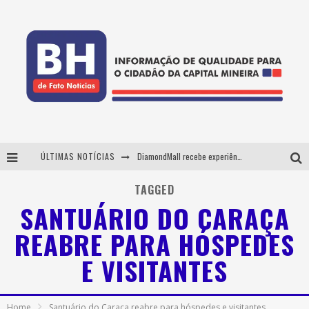
ÚLTIMAS NOTÍCIAS
DiamondMall recebe experiência imersiva que recria o Coliseu e a grandiosidade da Roma Antiga
Milton Guedes, o "músico dos músicos", apresenta show da turnê "Milton Canta Lulu" em BH
TAGGED
SANTUÁRIO DO CARAÇA
29ª edição do Festival Cultura e Gastronomia de Tiradentes ocupa a cidade entre 21 e 30 de agosto, com o tema Minas Lusitânia
REABRE PARA HÓSPEDES
De BH para o mundo: conheça a stylist mineira por trás de turnês e campanhas globais
E VISITANTES
Home
Santuário do Caraça reabre para hóspedes e visitantes