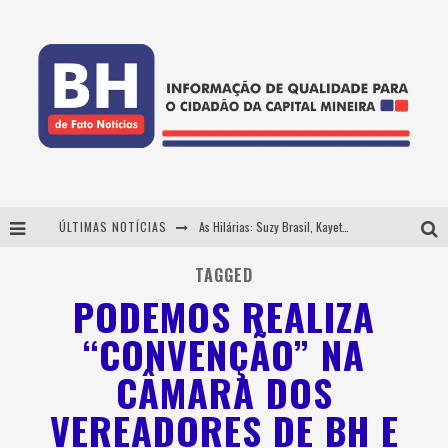
ÚLTIMAS NOTÍCIAS
As Hilárias: Suzy Brasil, Kayete e Karoline Absinto retornam a Belo Horizonte para apresentação única no Teatro Sesiminas
Projeta Cultura abre inscrições gratuitas em Conselheiro Lafaiete para oficinas de elaboração de projetos culturais e inteligência artificial
TAGGED
PODEMOS REALIZA
Usecorp consolida a 'economia do uso' no B2B brasileiro, vira S.A. e impulsiona expansão com novo fundo estruturado
“CONVENÇÃO” NA
Hot Wheels Monster Trucks Live™ confirma Belo Horizonte na turnê América do Sul 2027
CÂMARA DOS
VEREADORES DE BH E