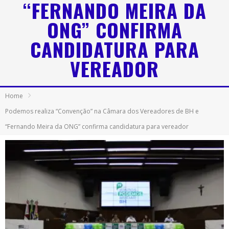
“FERNANDO MEIRA DA
ONG” CONFIRMA
CANDIDATURA PARA
VEREADOR
Home
Podemos realiza “Convenção” na Câmara dos Vereadores de BH e
“Fernando Meira da ONG” confirma candidatura para vereador