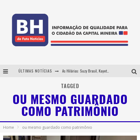
ÚLTIMAS NOTÍCIAS
As Hilárias: Suzy Brasil, Kayete e Karoline Absinto retornam a Belo Horizonte para apresentação única no Teatro Sesiminas
Projeta Cultura abre inscrições gratuitas em Conselheiro Lafaiete para oficinas de elaboração de projetos culturais e inteligência artificial
TAGGED
OU MESMO GUARDADO
Usecorp consolida a 'economia do uso' no B2B brasileiro, vira S.A. e impulsiona expansão com novo fundo estruturado
COMO PATRIMÔNIO
Hot Wheels Monster Trucks Live™ confirma Belo Horizonte na turnê América do Sul 2027
Home
ou mesmo guardado como patrimônio