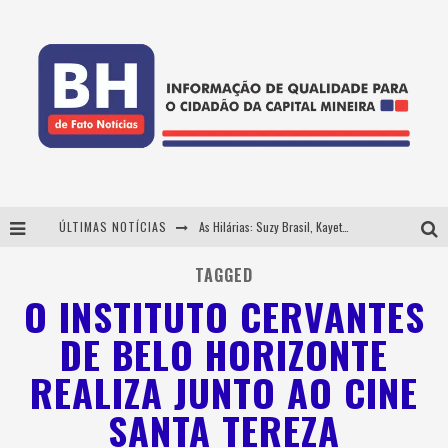
ÚLTIMAS NOTÍCIAS
As Hilárias: Suzy Brasil, Kayete e Karoline Absinto retornam a Belo Horizonte para apresentação única no Teatro Sesiminas
Projeta Cultura abre inscrições gratuitas em Conselheiro Lafaiete para oficinas de elaboração de projetos culturais e inteligência artificial
TAGGED
O INSTITUTO CERVANTES
Usecorp consolida a 'economia do uso' no B2B brasileiro, vira S.A. e impulsiona expansão com novo fundo estruturado
DE BELO HORIZONTE
Hot Wheels Monster Trucks Live™ confirma Belo Horizonte na turnê América do Sul 2027
REALIZA JUNTO AO CINE
SANTA TEREZA