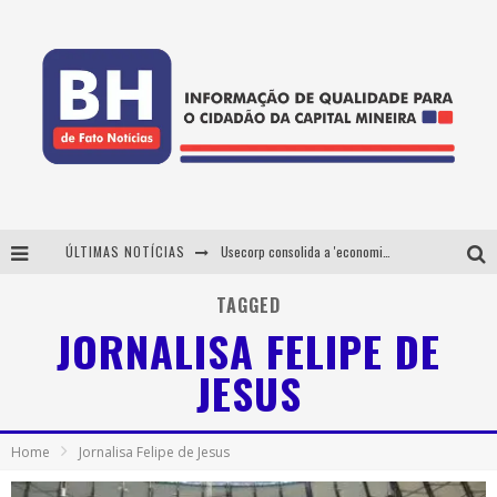
ÚLTIMAS NOTÍCIAS
Usecorp consolida a 'economia do uso' no B2B brasileiro, vira S.A. e impulsiona expansão com novo fundo estruturado
Esplanada fica pequena e CÊ TÁ DOIDO FESTIVAL anuncia mudança para o gramado do Mineirão
TAGGED
JORNALISA FELIPE DE
De BH para o mundo: conheça a stylist mineira por trás de turnês e campanhas globais
JESUS
Projeta Cultura abre inscrições gratuitas em Conselheiro Lafaiete para oficinas de elaboração de projetos culturais e inteligência artificial
Home
Jornalisa Felipe de Jesus