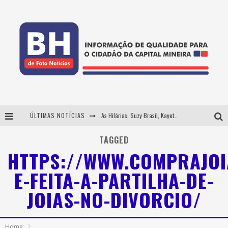
ÚLTIMAS NOTÍCIAS
As Hilárias: Suzy Brasil, Kayete e Karoline Absinto retornam a Belo Horizonte para apresentação única no Teatro Sesiminas
Projeta Cultura abre inscrições gratuitas em Conselheiro Lafaiete para oficinas de elaboração de projetos culturais e inteligência artificial
TAGGED
HTTPS://WWW.COMPRAJOI
Usecorp consolida a 'economia do uso' no B2B brasileiro, vira S.A. e impulsiona expansão com novo fundo estruturado
E-FEITA-A-PARTILHA-DE-
Hot Wheels Monster Trucks Live™ confirma Belo Horizonte na turnê América do Sul 2027
JOIAS-NO-DIVORCIO/
Home