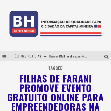
ÚLTIMAS NOTÍCIAS
DiamondMall recebe experiência imersiva que recria o Coliseu e a grandiosidade da Roma Antiga
Milton Guedes, o "músico dos músicos", apresenta show da turnê "Milton Canta Lulu" em BH
TAGGED
FILHAS DE FARANI
29ª edição do Festival Cultura e Gastronomia de Tiradentes ocupa a cidade entre 21 e 30 de agosto, com o tema Minas Lusitânia
PROMOVE EVENTO
De BH para o mundo: conheça a stylist mineira por trás de turnês e campanhas globais
GRATUITO ONLINE PARA
EMPREENDEDORAS NA