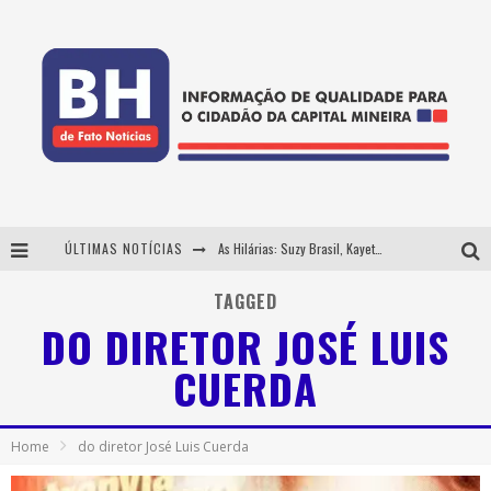
ÚLTIMAS NOTÍCIAS
As Hilárias: Suzy Brasil, Kayete e Karoline Absinto retornam a Belo Horizonte para apresentação única no Teatro Sesiminas
Projeta Cultura abre inscrições gratuitas em Conselheiro Lafaiete para oficinas de elaboração de projetos culturais e inteligência artificial
TAGGED
DO DIRETOR JOSÉ LUIS
Usecorp consolida a 'economia do uso' no B2B brasileiro, vira S.A. e impulsiona expansão com novo fundo estruturado
CUERDA
Hot Wheels Monster Trucks Live™ confirma Belo Horizonte na turnê América do Sul 2027
Home
do diretor José Luis Cuerda