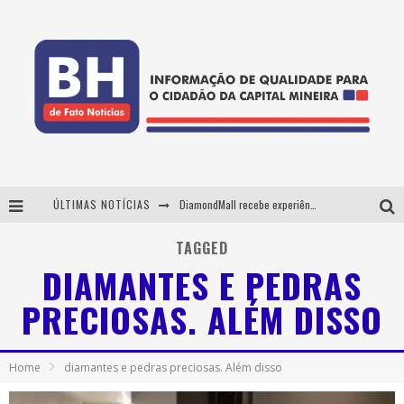
ÚLTIMAS NOTÍCIAS
DiamondMall recebe experiência imersiva que recria o Coliseu e a grandiosidade da Roma Antiga
Milton Guedes, o "músico dos músicos", apresenta show da turnê "Milton Canta Lulu" em BH
TAGGED
DIAMANTES E PEDRAS
29ª edição do Festival Cultura e Gastronomia de Tiradentes ocupa a cidade entre 21 e 30 de agosto, com o tema Minas Lusitânia
PRECIOSAS. ALÉM DISSO
De BH para o mundo: conheça a stylist mineira por trás de turnês e campanhas globais
Home
diamantes e pedras preciosas. Além disso