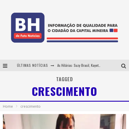
ÚLTIMAS NOTÍCIAS
As Hilárias: Suzy Brasil, Kayete e Karoline Absinto retornam a Belo Horizonte para apresentação única no Teatro Sesiminas
Projeta Cultura abre inscrições gratuitas em Conselheiro Lafaiete para oficinas de elaboração de projetos culturais e inteligência artificial
TAGGED
CRESCIMENTO
Usecorp consolida a 'economia do uso' no B2B brasileiro, vira S.A. e impulsiona expansão com novo fundo estruturado
Hot Wheels Monster Trucks Live™ confirma Belo Horizonte na turnê América do Sul 2027
Home
crescimento