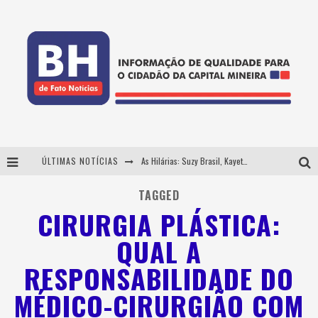
ÚLTIMAS NOTÍCIAS
As Hilárias: Suzy Brasil, Kayete e Karoline Absinto retornam a Belo Horizonte para apresentação única no Teatro Sesiminas
Projeta Cultura abre inscrições gratuitas em Conselheiro Lafaiete para oficinas de elaboração de projetos culturais e inteligência artificial
TAGGED
CIRURGIA PLÁSTICA:
Usecorp consolida a 'economia do uso' no B2B brasileiro, vira S.A. e impulsiona expansão com novo fundo estruturado
QUAL A
Hot Wheels Monster Trucks Live™ confirma Belo Horizonte na turnê América do Sul 2027
RESPONSABILIDADE DO
MÉDICO-CIRURGIÃO COM