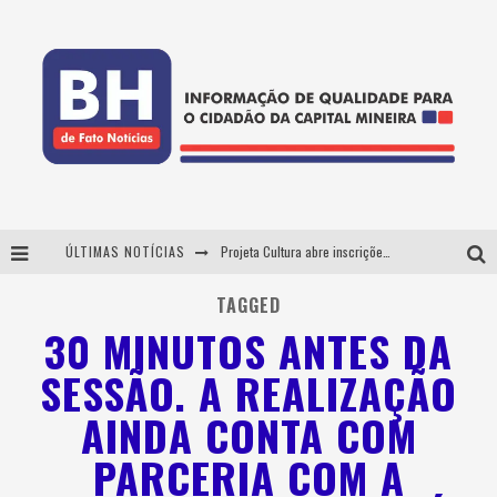
ÚLTIMAS NOTÍCIAS
Projeta Cultura abre inscrições gratuitas em Conselheiro Lafaiete para oficinas de elaboração de projetos culturais e inteligência artificial
Usecorp consolida a 'economia do uso' no B2B brasileiro, vira S.A. e impulsiona expansão com novo fundo estruturado
TAGGED
30 MINUTOS ANTES DA
Esplanada fica pequena e CÊ TÁ DOIDO FESTIVAL anuncia mudança para o gramado do Mineirão
SESSÃO. A REALIZAÇÃO
As Hilárias: Suzy Brasil, Kayete e Karoline Absinto retornam a Belo Horizonte para apresentação única no Teatro Sesiminas
AINDA CONTA COM
PARCERIA COM A