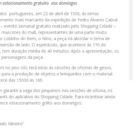
om estacionamento gratuito aos domingos
 dos portugueses, em 22 de abril de 1500, às terras
 momento mais marcante da expedição de Pedro Álvares Cabral
s – evento semanal gratuito realizado pelo Shopping Cidade –
os mascotes do mall, representantes de uma parte muito
elo Lobinho do Bem, o Nino, a peça irá abordar o tema de
diversão de lado. O espetáculo, que acontece às 11h do
G), tem duração média de 40 minutos. Após a apresentação, os
s personagens da peça.
 no piso GG, terá início às sessões de oficinas de gesso,
 para a produção de objetos e brinquedos com o material.
tece das 15h30 às 16h.
m garantir a vaga dos pequenos nas sessões de oficina, os
avés do aplicativo do Shopping Cidade. Para incentivar ainda
rece estacionamento grátis aos domingos.
rado Mineiro”