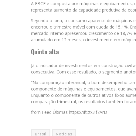
A FBCF é composta por máquinas e equipamentos, cons
representa aumento da capacidade produtiva da econ
Segundo o Ipea, o consumo aparente de máquinas e
encerrou o trimestre móvel com queda de 15,1%. E
mercado interno apresentou crescimento de 18,7% e
acumulado em 12 meses, o investimento em máquina
Quinta alta
Já o indicador de investimentos em construção civil 
consecutiva. Com esse resultado, o segmento anoto
“Na comparação interanual, o bom desempenho també
componente de máquinas e equipamentos, que avanç
Enquanto o componente de outros ativos fixos aument
comparação trimestral, os resultados também foram 
from Feed Últimas https://ift.tt/3lf7ArD
Brasil
Notícias