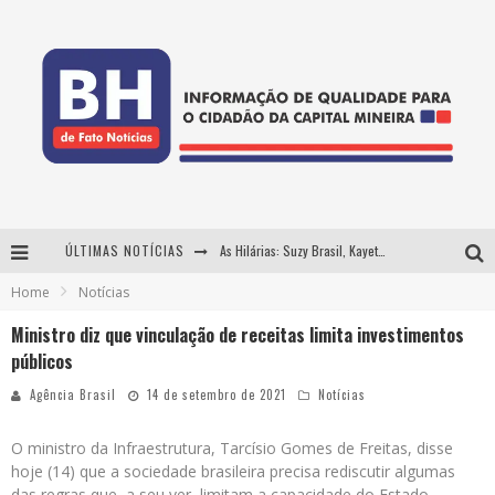
ÚLTIMAS NOTÍCIAS
As Hilárias: Suzy Brasil, Kayete e Karoline Absinto retornam a Belo Horizonte para apresentação única no Teatro Sesiminas
Home
Notícias
Projeta Cultura abre inscrições gratuitas em Conselheiro Lafaiete para oficinas de elaboração de projetos culturais e inteligência artificial
Ministro diz que vinculação de receitas limita investimentos
Usecorp consolida a 'economia do uso' no B2B brasileiro, vira S.A. e impulsiona expansão com novo fundo estruturado
públicos
Hot Wheels Monster Trucks Live™ confirma Belo Horizonte na turnê América do Sul 2027
Agência Brasil
14 de setembro de 2021
Notícias
O ministro da Infraestrutura, Tarcísio Gomes de Freitas, disse
hoje (14) que a sociedade brasileira precisa rediscutir algumas
das regras que, a seu ver, limitam a capacidade do Estado