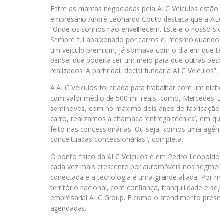
Entre as marcas negociadas pela ALC Veículos estã
empresário André Leonardo Couto destaca que a ALC
“Onde os sonhos não envelhecem. Este é o nosso s
Sempre fui apaixonado por carros e, mesmo quando 
um veículo premium, já sonhava com o dia em que te
pensei que poderia ser um meio para que outras pe
realizados. A partir daí, decidi fundar a ALC Veículos
A ALC Veículos foi criada para trabalhar com um nic
com valor médio de 500 mil reais, como, Mercedes-
seminovos, com no máximo dois anos de fabricação 
carro, realizamos a chamada ‘entrega técnica’, em q
feito nas concessionárias. Ou seja, somos uma agên
conceituadas concessionárias”, completa.
O ponto físico da ALC Veículos é em Pedro Leopold
cada vez mais crescente por automóveis nos segmen
conectada e a tecnologia é uma grande aliada. Por m
território nacional, com confiança, tranquilidade e s
empresarial ALC Group. E como o atendimento presenc
agendadas.