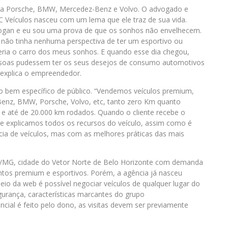
o a Porsche, BMW, Mercedez-Benz e Volvo. O advogado e
 Veículos nasceu com um lema que ele traz de sua vida.
logan e eu sou uma prova de que os sonhos não envelhecem.
não tinha nenhuma perspectiva de ter um esportivo ou
ria o carro dos meus sonhos. E quando esse dia chegou,
ssoas pudessem ter os seus desejos de consumo automotivos
”, explica o empreendedor.
ho bem específico de público. “Vendemos veículos premium,
Benz, BMW, Porsche, Volvo, etc, tanto zero Km quanto
e até de 20.000 km rodados. Quando o cliente recebe o
ue explicamos todos os recursos do veículo, assim como é
cia de veículos, mas com as melhores práticas das mais
o/MG, cidade do Vetor Norte de Belo Horizonte com demanda
tos premium e esportivos. Porém, a agência já nasceu
eio da web é possível negociar veículos de qualquer lugar do
egurança, características marcantes do grupo
ial é feito pelo dono, as visitas devem ser previamente