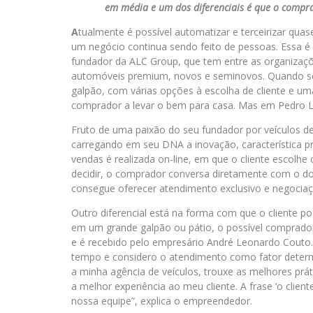
em média e um dos diferenciais é que o compr
A
tualmente é possível automatizar e terceirizar q
um negócio continua sendo feito de pessoas. Essa é
fundador da ALC Group, que tem entre as organizaçõ
automóveis premium, novos e seminovos. Quando s
galpão, com várias opções à escolha de cliente e u
comprador a levar o bem para casa. Mas em Pedro Le
Fruto de uma paixão do seu fundador por veículos d
carregando em seu DNA a inovação, característica p
vendas é realizada on-line, em que o cliente escolhe 
decidir, o comprador conversa diretamente com o do
consegue oferecer atendimento exclusivo e negociaç
Outro diferencial está na forma com que o cliente po
em um grande galpão ou pátio, o possível comprador
e é recebido pelo empresário André Leonardo Couto
tempo e considero o atendimento como fator deter
a minha agência de veículos, trouxe as melhores prá
a melhor experiência ao meu cliente. A frase ‘o clie
nossa equipe”, explica o empreendedor.