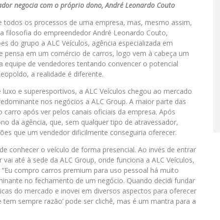
ador negocia com o próprio dono, André Leonardo Couto
uase todos os processos de uma empresa, mas, mesmo assim,
 a filosofia do empreendedor André Leonardo Couto,
es do grupo a ALC Veículos, agência especializada em
e pensa em um comércio de carros, logo vem à cabeça um
ma equipe de vendedores tentando convencer o potencial
opoldo, a realidade é diferente.
e luxo e superesportivos, a ALC Veículos chegou ao mercado
redominante nos negócios a ALC Group. A maior parte das
o carro após ver pelos canais oficiais da empresa. Após
no da agência, que, sem qualquer tipo de atravessador,
ões que um vendedor dificilmente conseguiria oferecer.
de conhecer o veículo de forma presencial. Ao invés de entrar
 vai até à sede da ALC Group, onde funciona a ALC Veículos,
. “Eu compro carros premium para uso pessoal há muito
minante no fechamento de um negócio. Quando decidi fundar
ticas do mercado e inovei em diversos aspectos para oferecer
nte tem sempre razão’ pode ser clichê, mas é um mantra para a